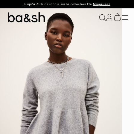
Jusqu'à 50% de rabais sur la collection Été
Magasinez
ba&sh