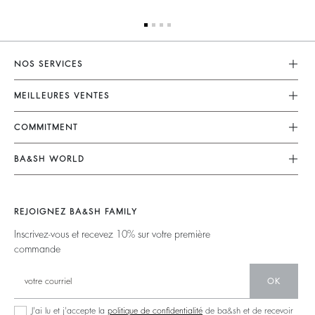
NOS SERVICES
Service Client
MEILLEURES VENTES
Mon Compte
Robes
COMMITMENT
Guide Des Tailles
Combinaisons
Nos Engagements
Accessibilité
BA&SH WORLD
Tops & Chemises
Opérations
Barbara & Sharon
Vestes & Manteaux
Matières
Nos Magasins
Chandails & Cardigans
REJOIGNEZ BA&SH FAMILY
Partenaires
Talents
Dos Nus
Inscrivez-vous et recevez 10% sur votre première
Circularité
commande
Nouvelle Collection
Denim
Communauté
Ba&sh Family Programme
OK
J'ai lu et j'accepte la
politique de confidentialité
de ba&sh et de recevoir