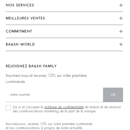
NOS SERVICES
Service Client
MEILLEURES VENTES
Mon Compte
Robes
COMMITMENT
Guide Des Tailles
Combinaisons
Nos Engagements
Accessibilité
BA&SH WORLD
Tops & Chemises
Opérations
Barbara & Sharon
Vestes & Manteaux
Matières
Nos Magasins
Chandails & Cardigans
REJOIGNEZ BA&SH FAMILY
Partenaires
Talents
Dos Nus
Inscrivez-vous et recevez 10% sur votre première
Circularité
commande
Nouvelle Collection
Denim
Communauté
Ba&sh Family Programme
OK
J'ai lu et j'accepte la
politique de confidentialité
de ba&sh et de recevoir
des communications marketing de la part de la marque.
Inscrivez-vous, recevez 10% sur votre première commande
et nos communications à propos de notre actualité.