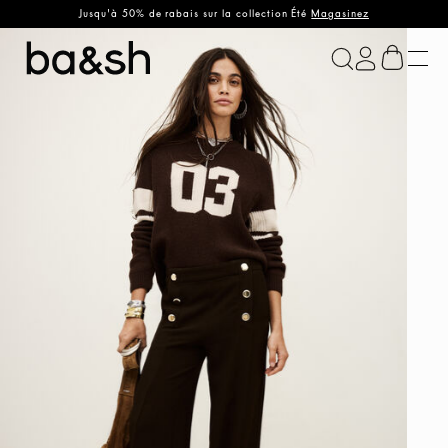
Jusqu'à 50% de rabais sur la collection Été
Magasinez
ba&sh