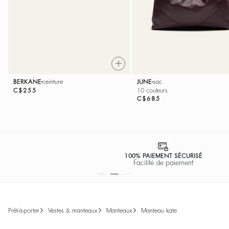
BERKANE
ceinture
JUNE
sac
C$255
10 couleurs
C$685
100% PAIEMENT SÉCURISÉ
Facilité de paiement
prêt-à-porter
vestes & manteaux
manteaux
manteau kate