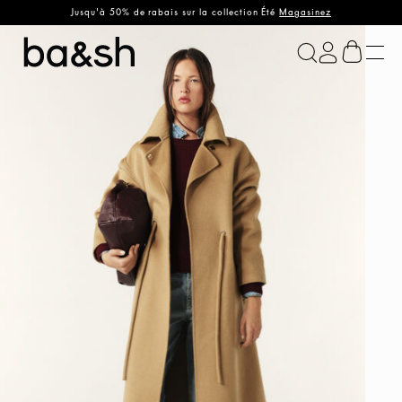
Jusqu'à 50% de rabais sur la collection Été
Magasinez
ba&sh