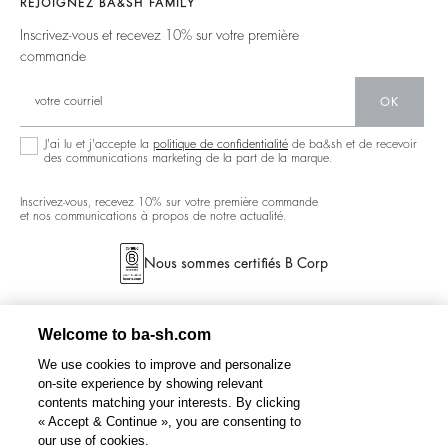
REJOIGNEZ BA&SH FAMILY
Partenaires
Talents
Dos Nus
Inscrivez-vous et recevez 10% sur votre première
Circularité
commande
Nouvelle Collection
Denim
Communauté
Ba&sh Family Programme
OK
J'ai lu et j'accepte la
politique de confidentialité
de ba&sh et de recevoir
des communications marketing de la part de la marque.
Inscrivez-vous, recevez 10% sur votre première commande
et nos communications à propos de notre actualité.
Nous sommes certifiés B Corp
Welcome to ba-sh.com
We use cookies to improve and personalize
on-site experience by showing relevant
contents matching your interests. By clicking
« Accept & Continue », you are consenting to
our use of cookies.