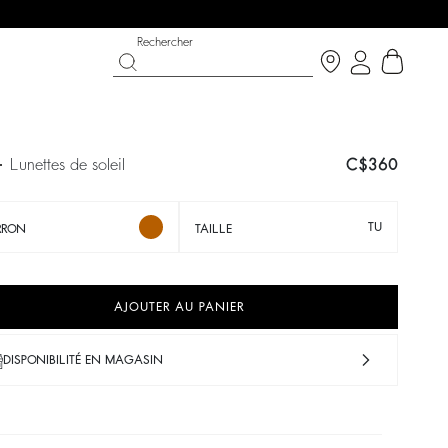
Rechercher
I
lunettes de soleil
C$360
TU
RRON
TAILLE
AJOUTER AU PANIER
DISPONIBILITÉ EN MAGASIN
ON
ABAIS
CHAUSSURES
PARTYWEAR COLLECTION
écouvrir
Découvrir
Découvrir