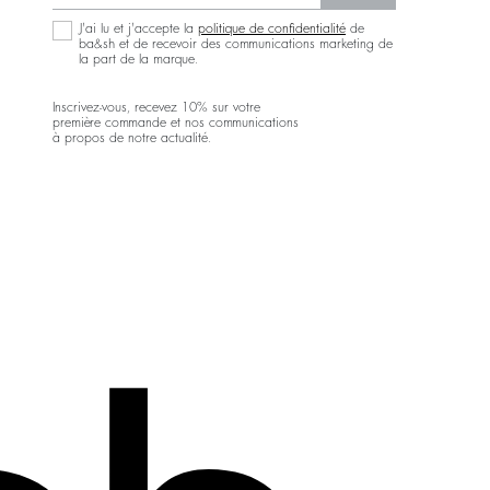
J'ai lu et j'accepte la
politique de confidentialité
de
ba&sh et de recevoir des communications marketing de
la part de la marque.
Inscrivez-vous, recevez 10% sur votre
première commande et nos communications
à propos de notre actualité.