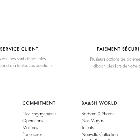
SERVICE CLIENT
PAIEMENT SÉCURI
 équipes sont disponibles
Plusieurs options de paieme
pondre à toutes vos questions
disponibles lors de votre 
COMMITMENT
BA&SH WORLD
Nos Engagements
Barbara & Sharon
Opérations
Nos Magasins
Matières
Talents
Partenaires
Nouvelle Collection