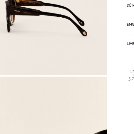
DÉT
EN
LIV
L
5-7