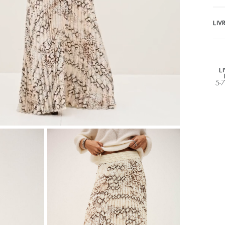
LIV
L
5-7