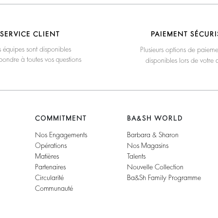
SERVICE CLIENT
PAIEMENT SÉCURI
 équipes sont disponibles
Plusieurs options de paieme
pondre à toutes vos questions
disponibles lors de votre 
COMMITMENT
BA&SH WORLD
Nos Engagements
Barbara & Sharon
Opérations
Nos Magasins
Matières
Talents
Partenaires
Nouvelle Collection
Circularité
Ba&sh Family Programme
Communauté