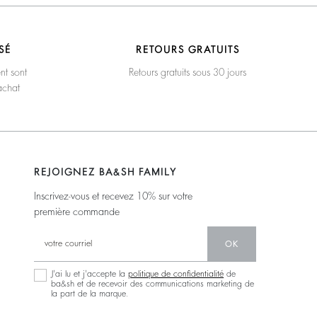
SÉ
RETOURS GRATUITS
nt sont
Retours gratuits sous 30 jours
achat
REJOIGNEZ BA&SH FAMILY
Inscrivez-vous et recevez 10% sur votre
première commande
OK
J'ai lu et j'accepte la
politique de confidentialité
de
ba&sh et de recevoir des communications marketing de
la part de la marque.