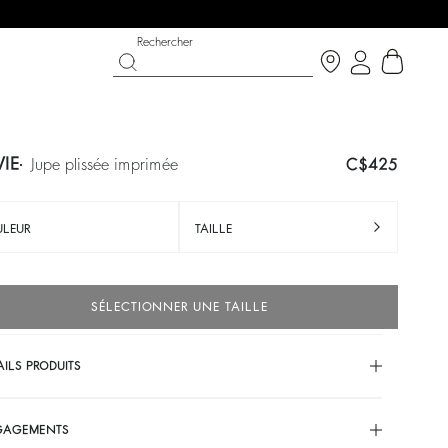
Rechercher
IE
jupe plissée imprimée
C$425
LEUR
TAILLE
SÉLECTIONNER UNE TAILLE
AILS PRODUITS
ON
ABAIS
CHAUSSURES
PARTYWEAR COLLECTION
écouvrir
Découvrir
Découvrir
GAGEMENTS