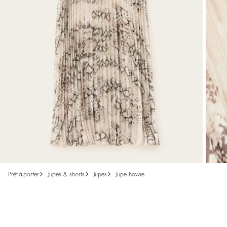
prêt-à-porter
jupes & shorts
jupes
jupe howie