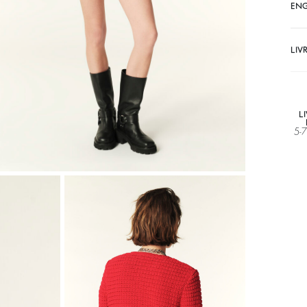
EN
LIV
L
5-7