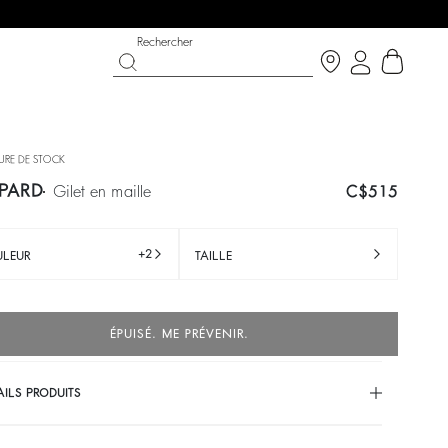
Rechercher
URE DE STOCK
PARD
gilet en maille
C$515
+2
LEUR
TAILLE
ÉPUISÉ. ME PRÉVENIR.
ON
ABAIS
CHAUSSURES
PARTYWEAR COLLECTION
AILS PRODUITS
écouvrir
Découvrir
Découvrir