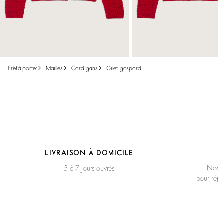
prêt-à-porter
mailles
cardigans
gilet gaspard
LIVRAISON À DOMICILE
Nos
5 à 7 jours ouvrés
pour ré