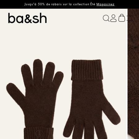
Jusqu'à 50% de rabais sur la collection Été
Magasinez
ba&sh