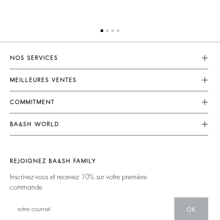
NOS SERVICES
Service Client
MEILLEURES VENTES
Mon Compte
Robes
COMMITMENT
Guide Des Tailles
Combinaisons
Nos Engagements
Accessibilité
BA&SH WORLD
Tops & Chemises
Opérations
Barbara & Sharon
Vestes & Manteaux
Matières
Nos Magasins
Chandails & Cardigans
REJOIGNEZ BA&SH FAMILY
Partenaires
Talents
Dos Nus
Inscrivez-vous et recevez 10% sur votre première
Circularité
commande
Nouvelle Collection
Denim
Communauté
Ba&sh Family Programme
OK