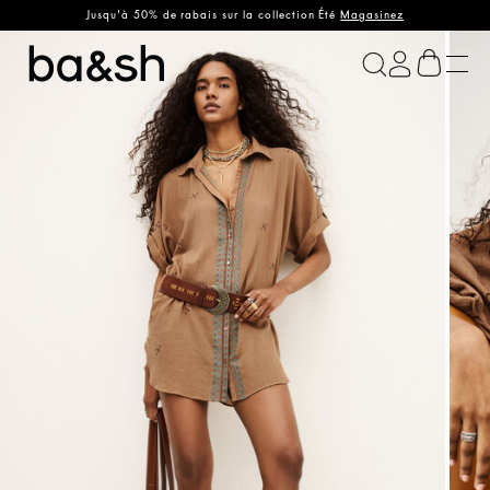
Jusqu'à 50% de rabais sur la collection Été
Magasinez
ba&sh