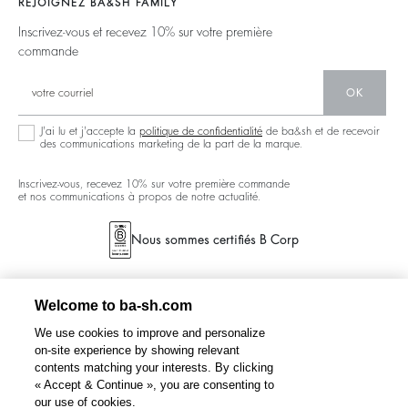
REJOIGNEZ BA&SH FAMILY
Partenaires
Talents
Dos Nus
Inscrivez-vous et recevez 10% sur votre première
Circularité
commande
Nouvelle Collection
Denim
Communauté
Ba&sh Family Programme
OK
J'ai lu et j'accepte la
politique de confidentialité
de ba&sh et de recevoir
des communications marketing de la part de la marque.
Inscrivez-vous, recevez 10% sur votre première commande
et nos communications à propos de notre actualité.
Nous sommes certifiés B Corp
Welcome to ba-sh.com
We use cookies to improve and personalize
on-site experience by showing relevant
contents matching your interests. By clicking
« Accept & Continue », you are consenting to
our use of cookies.