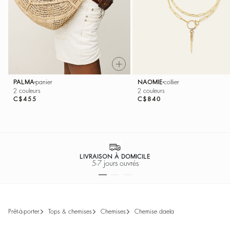
NAOMIE
collier
PALMA
panier
2 couleurs
2 couleurs
C$840
C$455
100% PAIEMENT SÉCURISÉ
Facilité de paiement
prêt-à-porter
tops & chemises
chemises
chemise daela