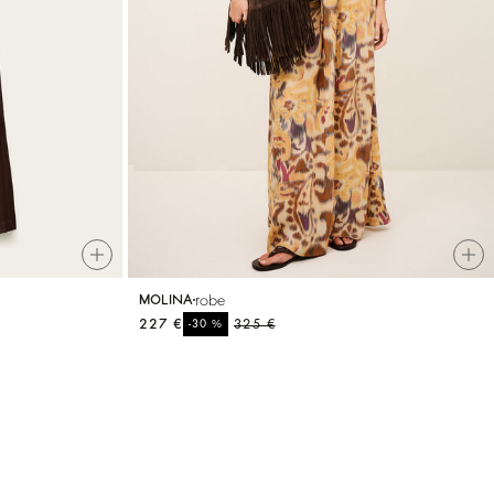
robe
MOLINA
227 €
%
325 €
-30