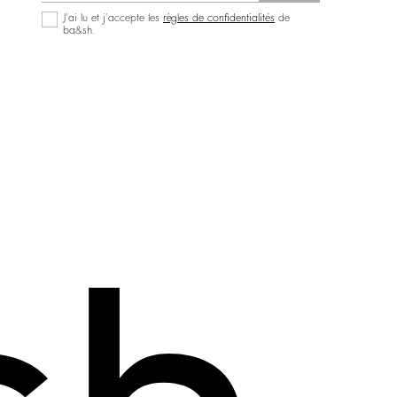
J’ai lu et j’accepte les
règles de confidentialités
de
ba&sh.