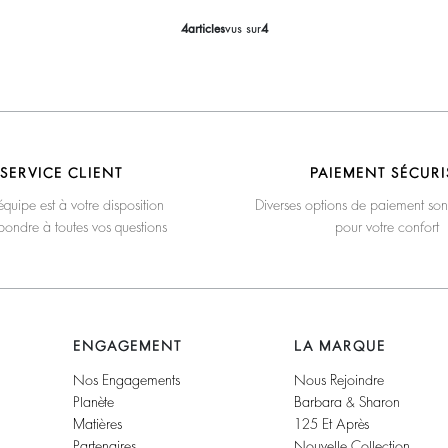
4
articles
vus sur
4
SERVICE CLIENT
PAIEMENT SÉCURI
quipe est à votre disposition
Diverses options de paiement son
pondre à toutes vos questions
pour votre confort
ENGAGEMENT
LA MARQUE
Nos Engagements
Nous Rejoindre
Planète
Barbara & Sharon
Matières
125 Et Après
Partenaires
Nouvelle Collection