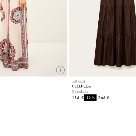
LAST PIECES
robe
CLELI
2 couleurs
185 €
%
265 €
-30