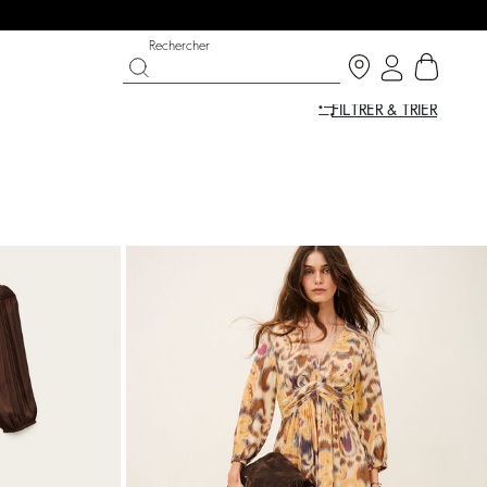
Rechercher
FILTRER & TRIER
T CHANCE
OUCHE BÉE X BA&SH
CHAUSSURES
COLLECTION CÉRÉMONIE
p now
écouvrir
Découvrir
Découvrir