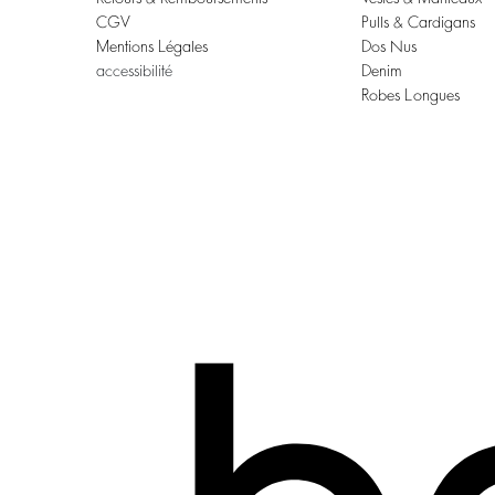
CGV
Pulls & Cardigans
Mentions Légales
Dos Nus
accessibilité
Denim
Robes Longues