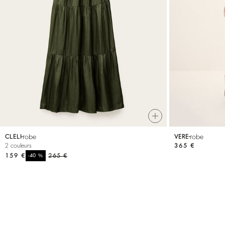
VOIR TOUT
T-shirts
Chaussures
robe
robe
CLELI
VERE
2 couleurs
365 €
159 €
%
265 €
-40