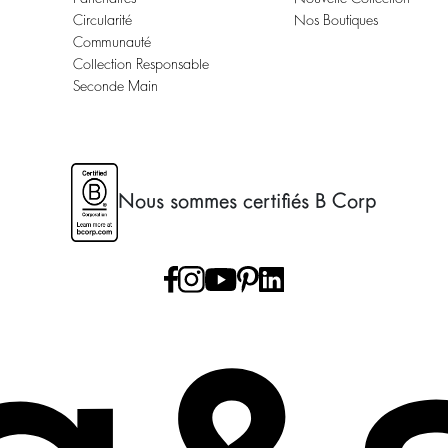
Circularité
Nos Boutiques
Communauté
Collection Responsable
Seconde Main
Nous sommes certifiés B Corp