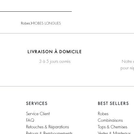
Robes
ROBES LONGUES
LIVRAISON À DOMICILE
3 à 5 jours ouvrés
Notre é
pour ré
SERVICES
BEST SELLERS
Service Client
Robes
FAQ
Combinaisons
Retouches & Réparations
Tops & Chemises
Retours & Remboursements
Vestes & Manteaux