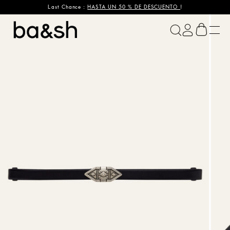
Last Chance :
HASTA UN 50 % DE DESCUENTO
!
ba&sh