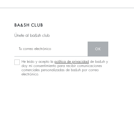
BA&SH CLUB
Únete al ba&sh club
OK
He leído y acepto la
política de privacidad
de ba&sh y
doy mi consentimiento para recibir comunicaciones
comerciales personalizadas de ba&sh por correo
electrónico.