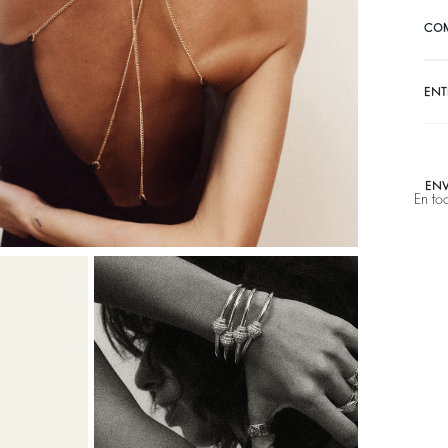
CO
ENT
ENV
En to