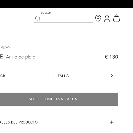
Buscar
 PIEZAS
IE
anillo de plata
€ 130
LOR
TALLA
SELECCIONE UNA TALLA
A
ST CHANCE
ZAPATOS
COLECCIÓN PARTYWEAR
scubrir
Descubrir
Descubrir
ALLES DEL PRODUCTO