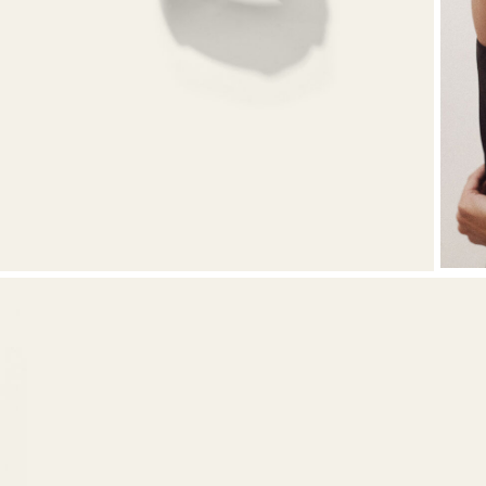
VER TODO
Sweatshirts
Zapatos