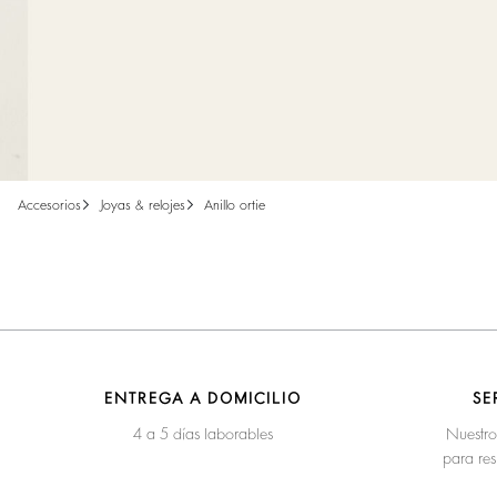
accesorios
joyas & relojes
anillo ortie
ENTREGA A DOMICILIO
SE
4 a 5 días laborables
Nuestro
para res