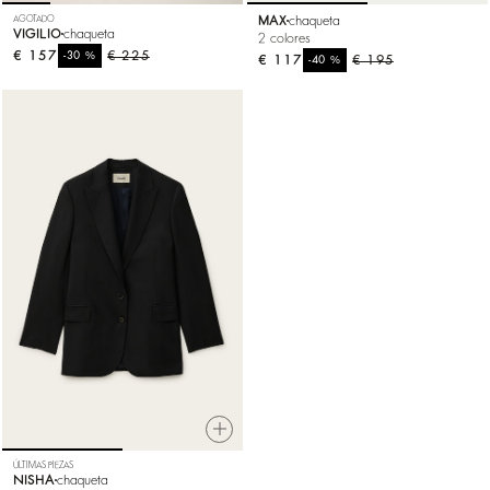
AGOTADO
MAX
chaqueta
VIGILIO
chaqueta
2 colores
€ 157
%
€ 225
-30
€ 117
%
€ 195
-40
ÚLTIMAS PIEZAS
NISHA
chaqueta