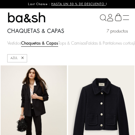
Last Chance :
HASTA UN 50 % DE DESCUENTO
!
ba&sh
CHAQUETAS & CAPAS
7 productos
Vestidos
Chaquetas & Capas
Tops & Camisas
Faldas & Pantalones cortos
Cerrar
AZUL