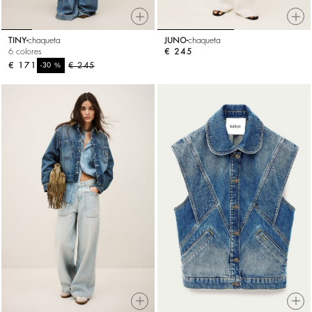
TINY
chaqueta
JUNO
chaqueta
6 colores
€ 245
€ 171
%
€ 245
-30