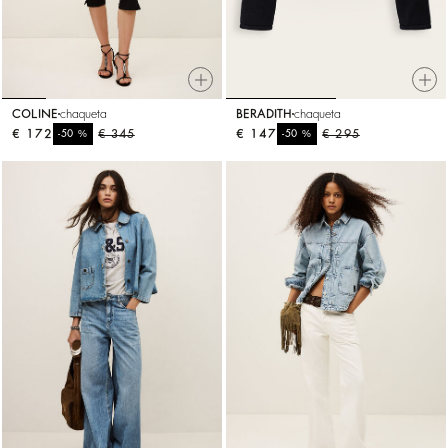
COLINE
chaqueta
BERADITH
chaqueta
€ 172
%
€ 345
€ 147
%
€ 295
-50
-50