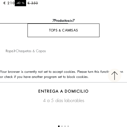
€ 210
%
€ 350
-40
7
Productos
de
7
TOPS & CAMISAS
Ropa
Chaquetas & Capas
Your browser is currently not set to accept cookies. Please turn this functionality on
or check if you have another program set to block cookies.
ENTREGA A DOMICILIO
4 a 5 días laborables