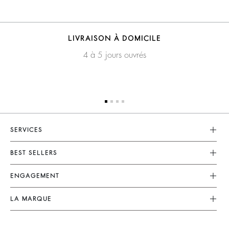
LIVRAISON À DOMICILE
4 à 5 jours ouvrés
SERVICES
Service Client
BEST SELLERS
FAQ
Robes
ENGAGEMENT
Retours & Remboursements
Combinaisons
Nos Actions
CGV
LA MARQUE
Tops & Chemises
Collection Responsable
Mentions Légales
Nous Rejoindre
Vestes & Manteaux
Partenaires
accessibilité