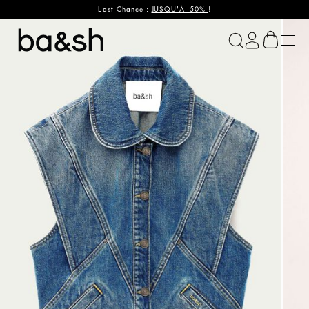
Last Chance :
JUSQU'À -50%
!
ba&sh