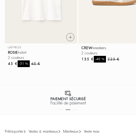
CREW
sneakers
LAST PIECES
ROSIE
t-shirt
2 couleurs
2 couleurs
135 €
%
225 €
-40
45 €
%
65 €
-31
PAIEMENT SÉCURISÉ
Facilité de paiement
prêt-à-porter
vestes & manteaux
manteaux
veste max