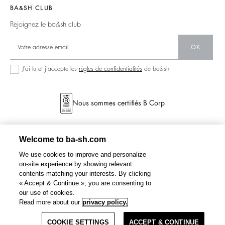
Barbara & Sharon
Pulls & Cardigans
BA&SH CLUB
Matières
125 Et Après
Dos Nus
Rejoignez le ba&sh club
Seconde Main
Nouvelle Collection
Denim
OK
Nos Boutiques
Robes Longues
J’ai lu et j’accepte les
règles de confidentialités
de ba&sh.
Nous sommes certifiés B Corp
Welcome to ba-sh.com
We use cookies to improve and personalize
on-site experience by showing relevant
contents matching your interests. By clicking
« Accept & Continue », you are consenting to
our use of cookies.
Read more about our
privacy policy.
COOKIE SETTINGS
ACCEPT & CONTINUE