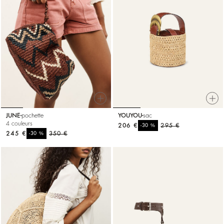
JUNE
pochette
YOUYOU
sac
4 couleurs
206 €
%
295 €
-30
245 €
%
350 €
-30