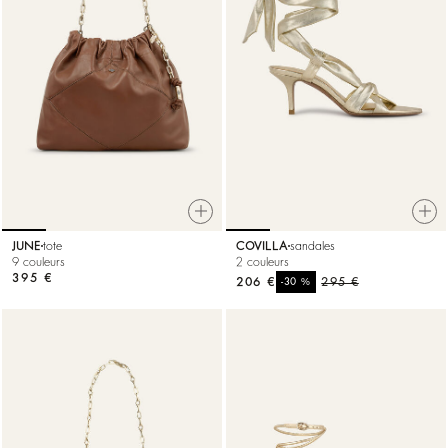
JUNE
tote
COVILLA
sandales
9 couleurs
2 couleurs
395 €
206 €
%
295 €
-30