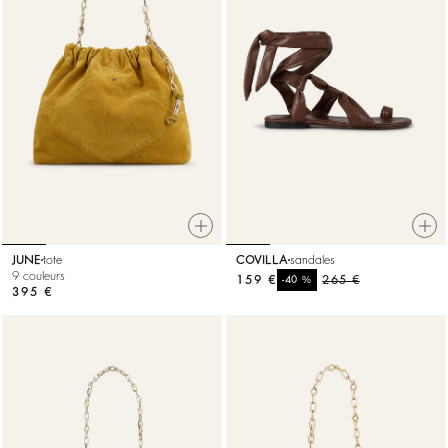
JUNE
tote
COVILLA
sandales
9 couleurs
159 €
%
265 €
-40
395 €