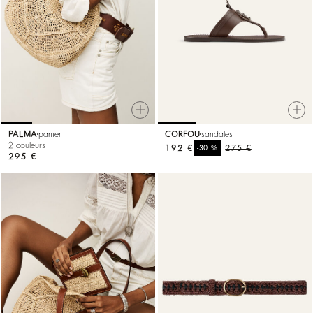
PALMA
panier
CORFOU
sandales
2 couleurs
192 €
%
275 €
-30
295 €