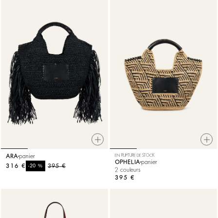
ARA
panier
EN RUPTURE DE STOCK
OPHELIA
panier
316 €
%
395 €
-20
2 couleurs
395 €