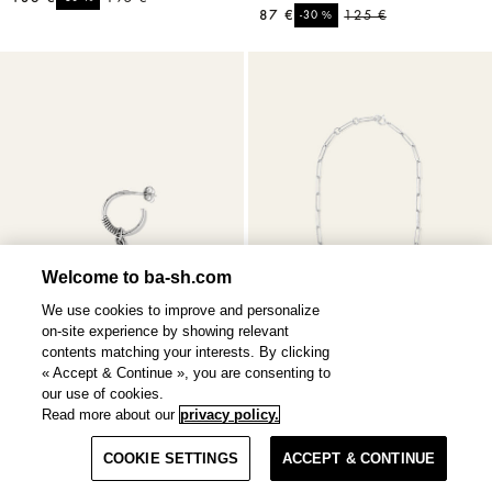
87 €
%
125 €
-30
Welcome to ba-sh.com
We use cookies to improve and personalize
on-site experience by showing relevant
contents matching your interests. By clicking
« Accept & Continue », you are consenting to
our use of cookies.
Read more about our
privacy policy.
FILTRER & TRIER
OLIVIA
boucle
NAOKI
collier
2 couleurs
250 €
COOKIE SETTINGS
ACCEPT & CONTINUE
85 €