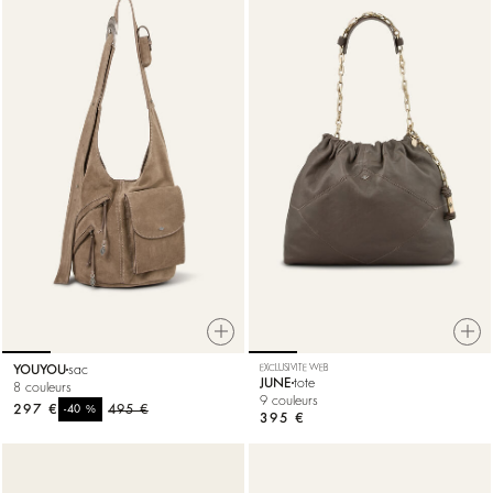
YOUYOU
sac
EXCLUSIVITE WEB
JUNE
tote
8 couleurs
9 couleurs
297 €
%
495 €
-40
395 €