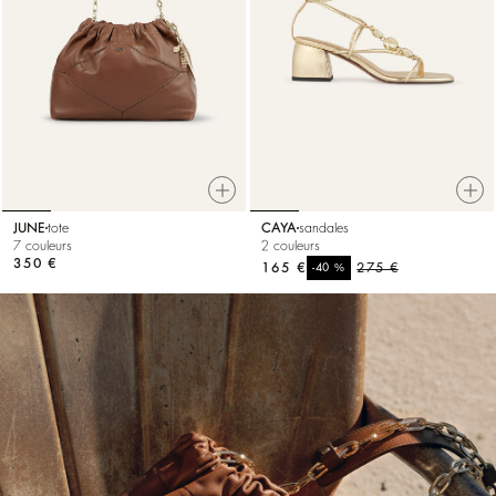
JUNE
tote
CAYA
sandales
7 couleurs
2 couleurs
350 €
165 €
%
275 €
-40