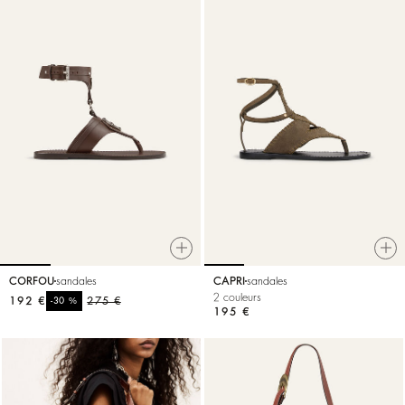
CORFOU
sandales
CAPRI
sandales
2 couleurs
192 €
%
275 €
-30
195 €