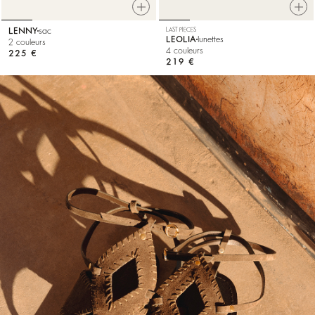
LENNY
sac
LAST PIECES
LEOLIA
lunettes
2 couleurs
4 couleurs
225 €
219 €