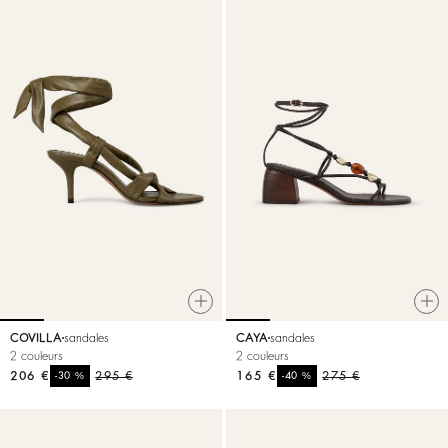
COVILLA
sandales
CAYA
sandales
2 couleurs
2 couleurs
206 €
%
295 €
165 €
%
275 €
-30
-40