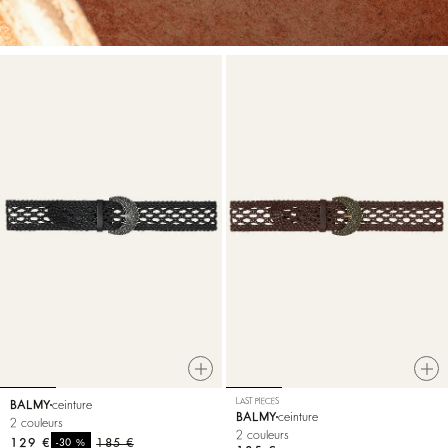
LAST PIECES
BALMY
ceinture
BALMY
ceinture
2 couleurs
2 couleurs
129 €
%
185 €
-30