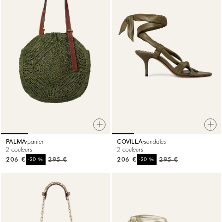
PALMA
panier
COVILLA
sandales
2 couleurs
2 couleurs
206 €
%
295 €
206 €
%
295 €
-30
-30