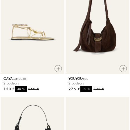
CAYA
sandales
YOUYOU
sac
2 couleurs
2 couleurs
150 €
%
250 €
276 €
%
395 €
-40
-30