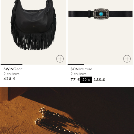
SWING
sac
BONI
ceinture
2 couleurs
2 couleurs
425 €
77 €
%
155 €
-50