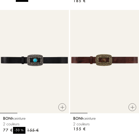
185 €
BONI
ceinture
BONI
ceinture
2 couleurs
2 couleurs
155 €
77 €
%
155 €
-50