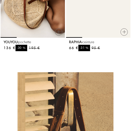
YOUYOU
pochette
RAPHIA
ceinture
136 €
%
195 €
66 €
%
95 €
-30
-31