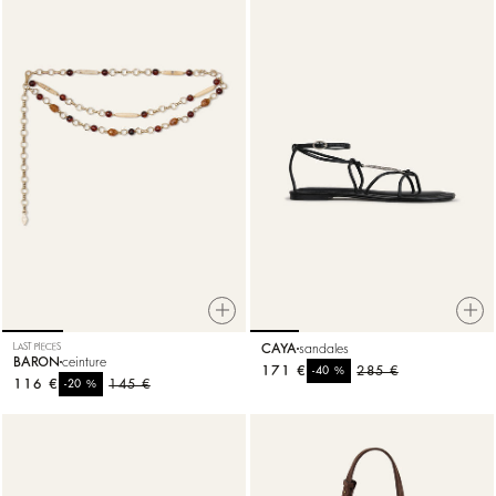
LAST PIECES
CAYA
sandales
BARON
ceinture
171 €
%
285 €
-40
116 €
%
145 €
-20