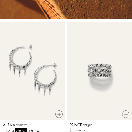
ALENA
boucles
PRINCE
bague
2 couleurs
136 €
%
195 €
-30