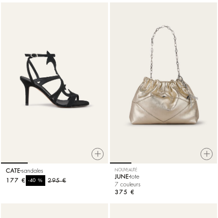
CATE
sandales
NOUVEAUTÉ
JUNE
tote
177 €
%
295 €
-40
7 couleurs
375 €