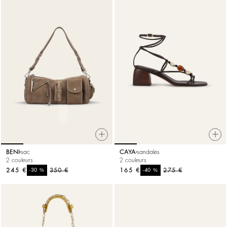
BENI
sac
CAYA
sandales
2 couleurs
2 couleurs
245 €
%
350 €
165 €
%
275 €
-30
-40