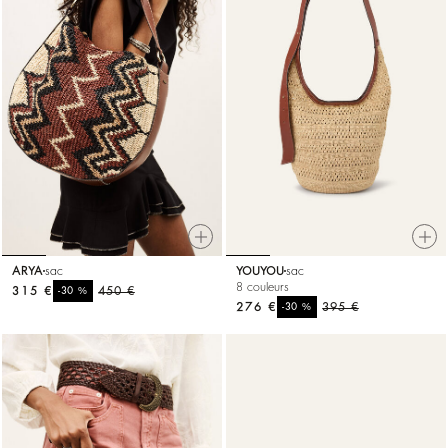
ARYA
sac
YOUYOU
sac
8 couleurs
315 €
%
450 €
-30
276 €
%
395 €
-30