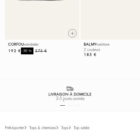
CORFOU
sandales
BALMY
ceinture
2 couleurs
192 €
%
275 €
-30
185 €
PAIEMENT SÉCURISÉ
Facilité de paiement
prêt-à-porter
tops & chemises
tops
top salda