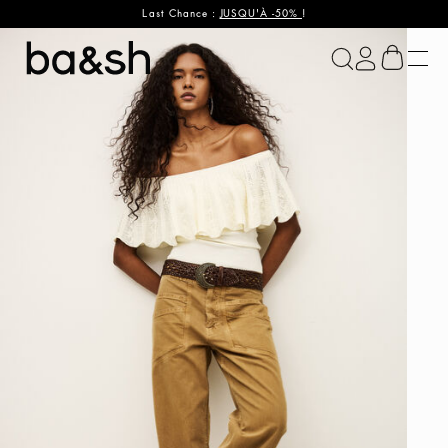
Last Chance :
JUSQU'À -50%
!
ba&sh