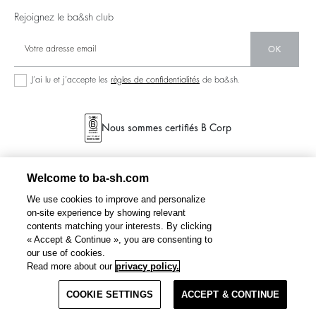
Matières
125 Et Après
Dos Nus
Rejoignez le ba&sh club
Seconde Main
Nouvelle Collection
Denim
OK
Nos Boutiques
Robes Longues
J’ai lu et j’accepte les
règles de confidentialités
de ba&sh.
Nous sommes certifiés B Corp
Welcome to ba-sh.com
We use cookies to improve and personalize
on-site experience by showing relevant
contents matching your interests. By clicking
« Accept & Continue », you are consenting to
our use of cookies.
SALDA
top épaules nues
175 €
122 €
Read more about our
privacy policy.
%
-30
COOKIE SETTINGS
SÉLECTIONNER UNE TAILLE
ACCEPT & CONTINUE
CGV
POLITIQUE DE CONFIDENTIALITÉ
PLAN DU SITE
BELGIUM