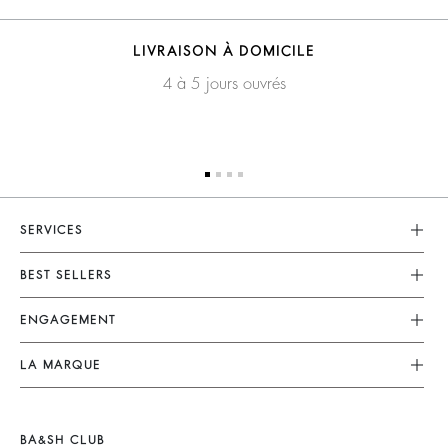
LIVRAISON À DOMICILE
4 à 5 jours ouvrés
SERVICES
Service Client
BEST SELLERS
FAQ
Robes
ENGAGEMENT
Retours & Remboursements
Combinaisons
Nos Actions
CGV
LA MARQUE
Tops & Chemises
Collection Responsable
Mentions Légales
Nous Rejoindre
Vestes & Manteaux
Partenaires
accessibilité
Barbara & Sharon
Pulls & Cardigans
BA&SH CLUB