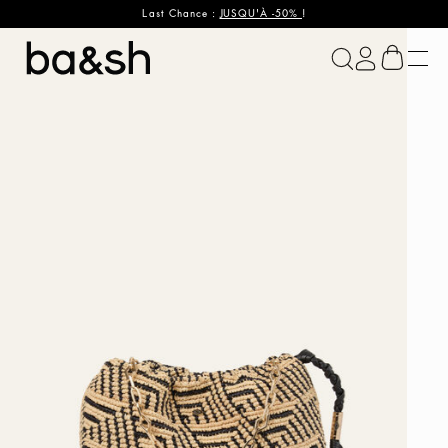
Last Chance :
JUSQU'À -50%
!
ba&sh