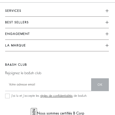
SERVICES
Service Client
BEST SELLERS
FAQ
Robes
ENGAGEMENT
Retours & Remboursements
Combinaisons
Nos Actions
CGV
LA MARQUE
Tops & Chemises
Collection Responsable
Mentions Légales
Nous Rejoindre
Vestes & Manteaux
Partenaires
accessibilité
Barbara & Sharon
Pulls & Cardigans
BA&SH CLUB
Matières
125 Et Après
Dos Nus
Rejoignez le ba&sh club
Seconde Main
Nouvelle Collection
Denim
OK
Nos Boutiques
Robes Longues
J’ai lu et j’accepte les
règles de confidentialités
de ba&sh.
Nous sommes certifiés B Corp