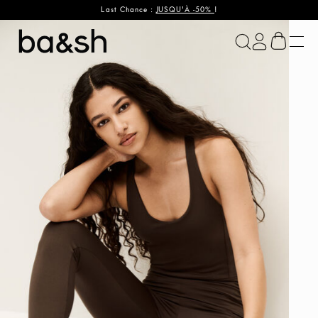
Last Chance :
JUSQU'À -50%
!
ba&sh