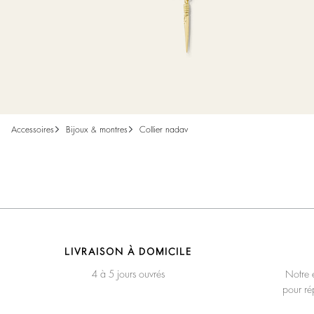
accessoires
bijoux & montres
collier nadav
LIVRAISON À DOMICILE
4 à 5 jours ouvrés
Notre é
pour ré