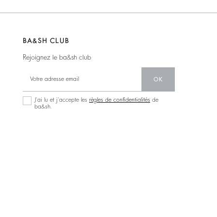
BA&SH CLUB
Rejoignez le ba&sh club
OK
J’ai lu et j’accepte les
règles de confidentialités
de
ba&sh.