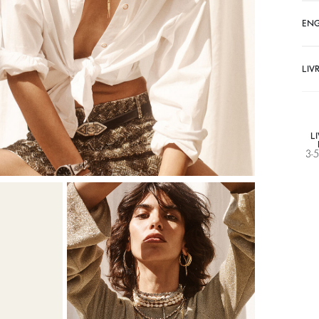
EN
LIV
L
3-5