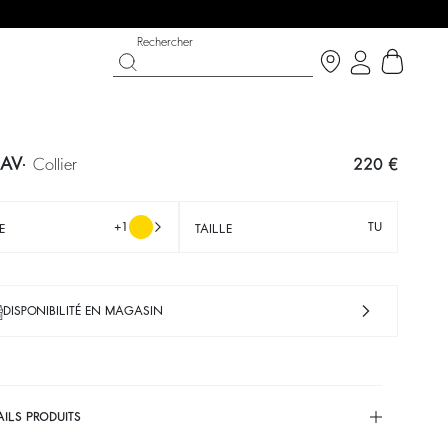
Rechercher
AV
collier
220 €
+1
TU
E
TAILLE
DISPONIBILITÉ EN MAGASIN
CHANCE
CHAUSSURES
COLLECTION CÉRÉMONIE
 now
Découvrir
Découvrir
AILS PRODUITS