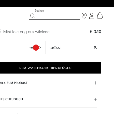
Suchen
E
mini tote bag aus wildleder
€ 350
+6
TU
GRÖSSE
DEM WARENKORB HINZUFÜGEN
AILS ZUM PRODUKT
LK ON THE BRIGHT SIDE
SCHUHE
PARTYWEAR-KOLLEKTION
PFLICHTUNGEN
Entdecken
Entdecken