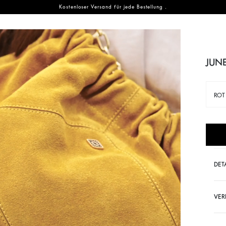
Kostenloser Versand für jede Bestellung .
EN
ENTDECKEN
NACHHALTIGKEIT
JUN
der ba&sh-Familie
 Family
Neue Saison
Unser Verpflichtungen
NEW
accessoires
Festivalauswahl
Planet
NEW
ROT
che Fringe Swing
Muttertag
Materialien
che Youyou
Partywear Kollektion
Partnerseite
Wellness collection
Kreislaufwirtschaft
DET
Gemeinschaft
HANDTASCHEN
NEUE SAISON
WA
VER
Entdecken
Entdecken