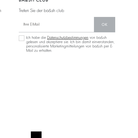
n
Treten Sie der ba&sh club
OK
Ich habe die
Datenschutzbestimmungen
von ba&sh
gelesen und akzeptiere sie. Ich bin damit einverstanden,
personalisierte Marketingmitteilungen von ba&sh per E-
Mail zu erhalten.