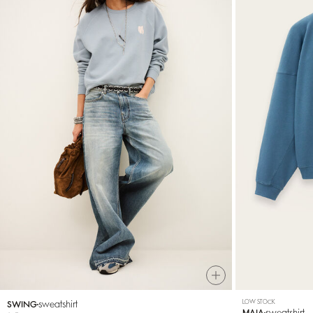
sweatshirt
LOW STOCK
SWING
sweatshirt
MAIA