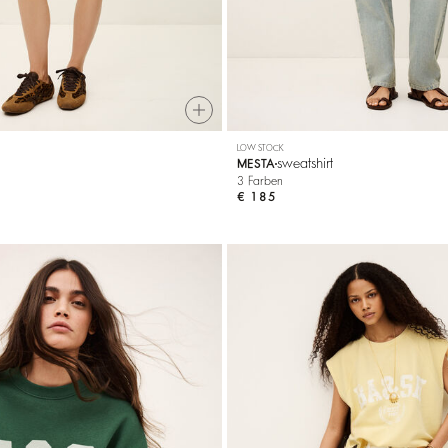
LOW STOCK
sweatshirt
MESTA
3 Farben
€ 185