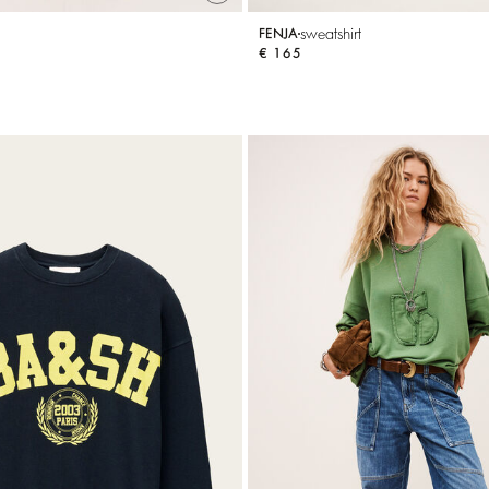
sweatshirt
FENJA
€ 165