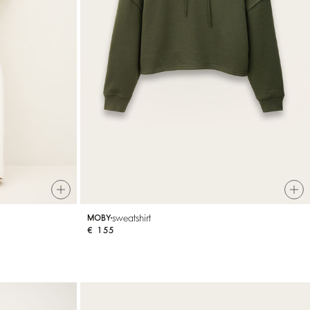
sweatshirt
MOBY
€ 155