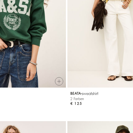
sweatshirt
BEATA
2 Farben
€ 125