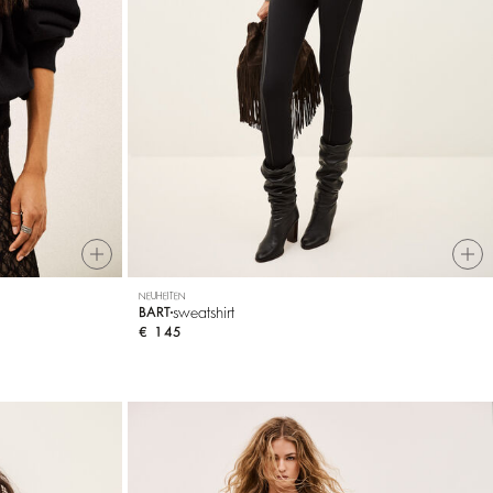
NEUHEITEN
sweatshirt
BART
€ 145