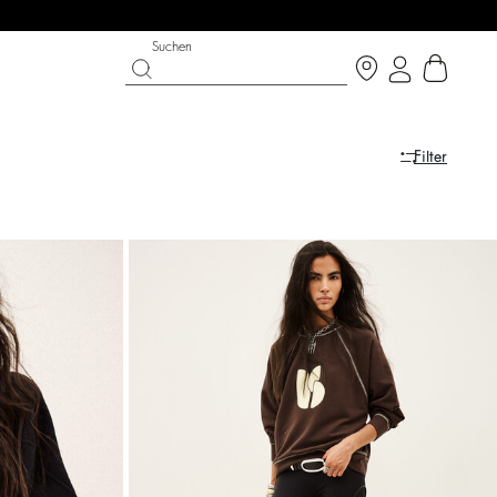
Suchen
Filter
LK ON THE BRIGHT SIDE
SCHUHE
PARTYWEAR-KOLLEKTION
Entdecken
Entdecken