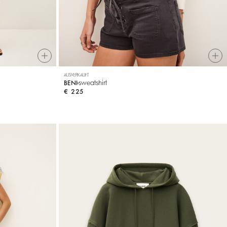
AUSVERKAUFT
sweatshirt
BENI
€ 225