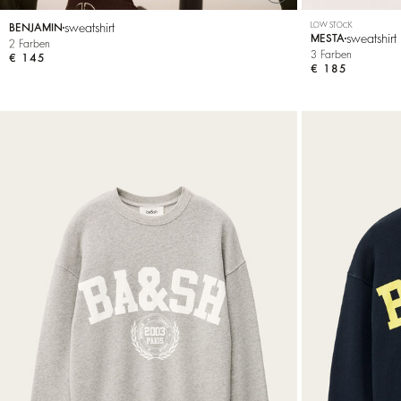
sweatshirt
LOW STOCK
BENJAMIN
sweatshirt
MESTA
2 Farben
3 Farben
€ 145
€ 185