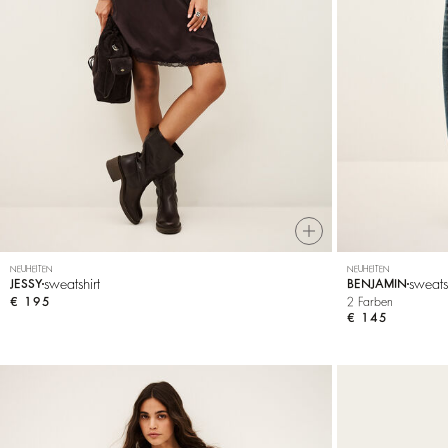
Sweatshirts
NEUHEITEN
NEUHEITEN
sweatshirt
sweats
JESSY
BENJAMIN
€ 195
2 Farben
€ 145