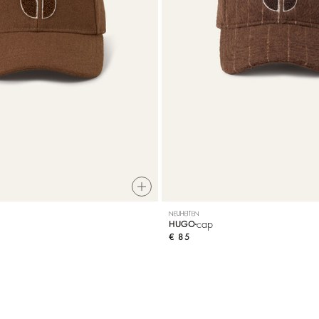
NEUHEITEN
cap
HUGO
€ 85