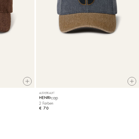
AUSVERKAUFT
cap
HENRI
2 Farben
€ 70