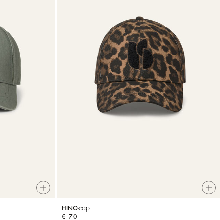
cap
HINO
€ 70