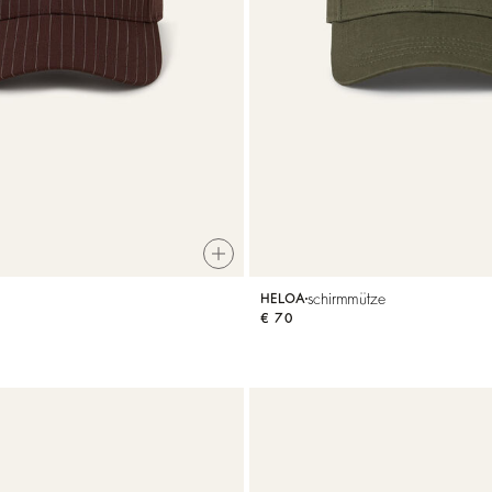
schirmmütze
HELOA
€ 70