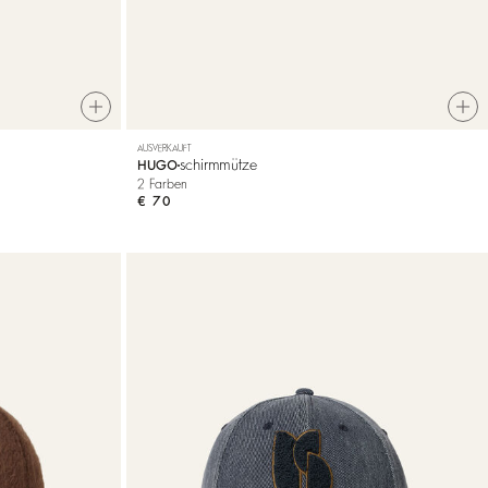
AUSVERKAUFT
schirmmütze
HUGO
2 Farben
€ 70