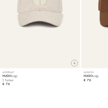
AUSVERKAUFT
NEUHEITEN
cap
cap
HUGO
HUGO
2 Farben
€ 70
€ 70