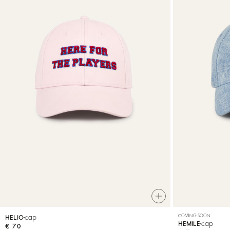
cap
COMING SOON
HELIO
cap
HEMILE
€ 70