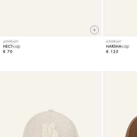
AUSVERKAUFT
AUSVERKAUFT
cap
cap
HECT
HARSHA
€ 70
€ 125