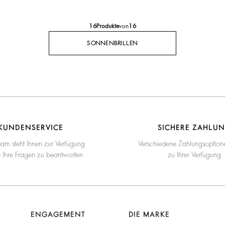
16
Produkte
von
16
SONNENBRILLEN
KUNDENSERVICE
SICHERE ZAHLU
eam steht Ihnen zur Verfügung
Verschiedene Zahlungsoption
e Ihre Fragen zu beantworten
zu Ihrer Verfügung
ENGAGEMENT
DIE MARKE