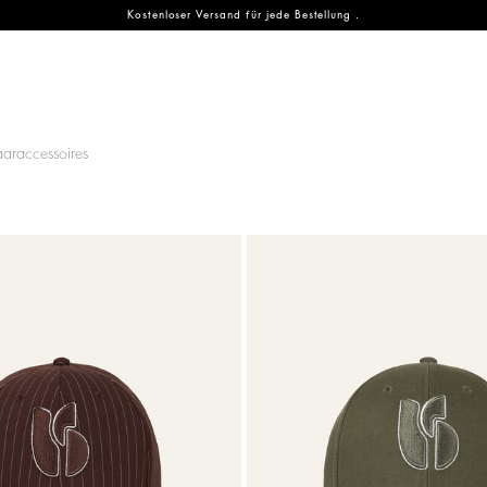
Kostenloser Versand für jede Bestellung .
EN
ENTDECKEN
NACHHALTIGKEIT
araccessoires
der ba&sh-Familie
 Family
Neue Saison
Unser Verpflichtungen
NEW
accessoires
Festivalauswahl
Planet
NEW
che Fringe Swing
Muttertag
Materialien
che Youyou
Partywear Kollektion
Partnerseite
Wellness collection
Kreislaufwirtschaft
Gemeinschaft
HANDTASCHEN
NEUE SAISON
WA
Entdecken
Entdecken