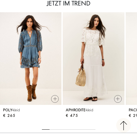
JETZT IM TREND
POLY
kleid
APHRODITE
kleid
PACI
€ 265
€ 475
€ 2