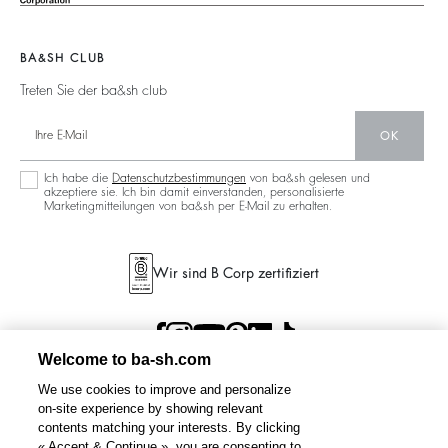
Neue Kollektion
Jeans
Gemeinschaft
Filialfinder
Maxikleid
BA&SH CLUB
Nachhaltige Sammlung
Treten Sie der ba&sh club
OK
Ich habe die
Datenschutzbestimmungen
von ba&sh gelesen und
akzeptiere sie. Ich bin damit einverstanden, personalisierte
Marketingmitteilungen von ba&sh per E-Mail zu erhalten.
Wir sind B Corp zertifiziert
Welcome to ba-sh.com
We use cookies to improve and personalize
on-site experience by showing relevant
contents matching your interests. By clicking
« Accept & Continue », you are consenting to