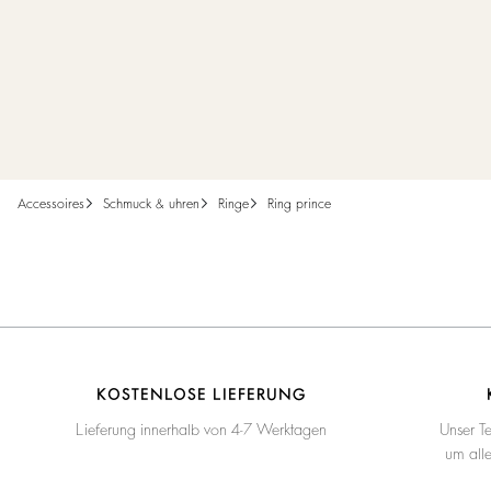
accessoires
schmuck & uhren
ringe
ring prince
KOSTENLOSE LIEFERUNG
Lieferung innerhalb von 4-7 Werktagen
Unser T
um all