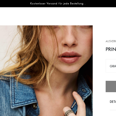
Kostenloser Versand für jede Bestellung .
EN
ENTDECKEN
NACHHALTIGKEIT
der ba&sh-Familie
 Family
Neue Saison
Unser Verpflichtungen
NEW
AUSVER
accessoires
Festivalauswahl
Planet
NEW
PRI
che Fringe Swing
Muttertag
Materialien
GR
che Youyou
Partywear Kollektion
Partnerseite
Wellness collection
Kreislaufwirtschaft
Gemeinschaft
HANDTASCHEN
NEUE SAISON
WA
DET
Entdecken
Entdecken