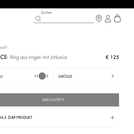
Suchen
KAUFT
NCE
ring aus ringen mit zirkonia
€ 125
+1
AU
GRÖSSE
ERSCHÖPFT
LK ON THE BRIGHT SIDE
SCHUHE
PARTYWEAR-KOLLEKTION
AILS ZUM PRODUKT
Entdecken
Entdecken