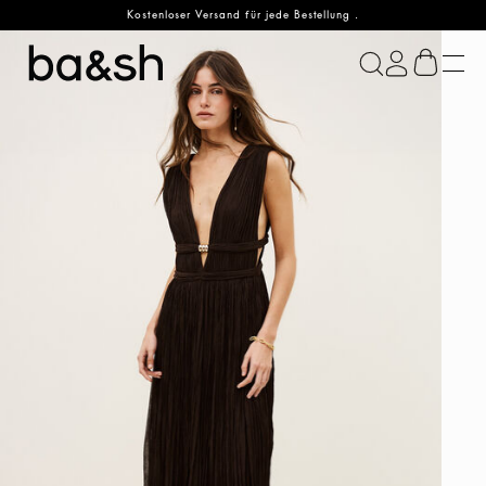
Kostenloser Versand für jede Bestellung .
ba&sh