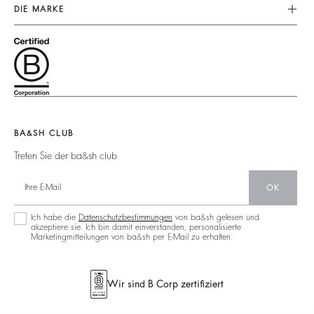
Unser Engagement
Kundenservice
DIE MARKE
Tops & Hemden
Fussabdruck
Grössentabelle
Schließe Dich Dem Abenteuer An
Jacken & Mäntel
Materialen
Nutzungsbedingungen
Barbara & Sharon
Pullover & Strickjacken
Partner
Zugänglichkeit
125 Et Après
Rückenfrei
Zirkularität
Neue Kollektion
Jeans
Gemeinschaft
Filialfinder
Maxikleid
Nachhaltige Sammlung
BA&SH CLUB
Treten Sie der ba&sh club
OK
Ich habe die
Datenschutzbestimmungen
von ba&sh gelesen und
akzeptiere sie. Ich bin damit einverstanden, personalisierte
Marketingmitteilungen von ba&sh per E-Mail zu erhalten.
Wir sind B Corp zertifiziert