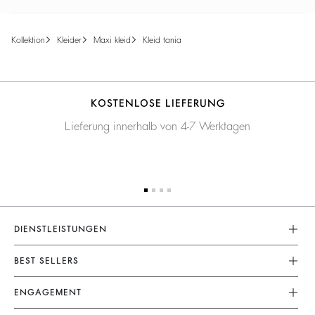
kollektion
kleider
maxi kleid
kleid tania
KOSTENLOSE LIEFERUNG
Lieferung innerhalb von 4-7 Werktagen
DIENSTLEISTUNGEN
Rücksendungen Und Erstattungen
BEST SELLERS
Lieferung
Kleider
ENGAGEMENT
FAQ
Jumpsuits