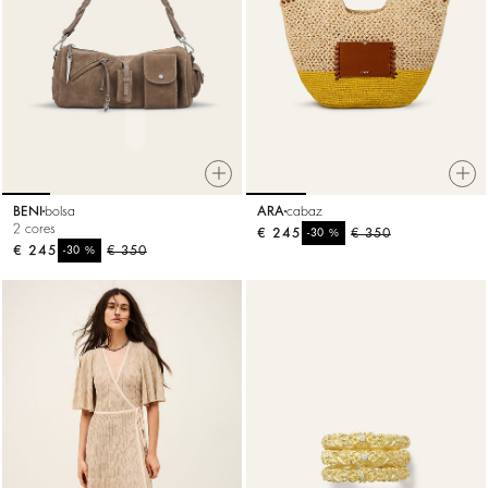
BENI
bolsa
ARA
cabaz
2 cores
€ 245
%
€ 350
-30
€ 245
%
€ 350
-30