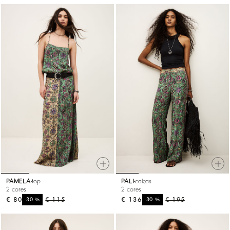
PAMELA
top
PALI
calças
2 cores
2 cores
€ 80
%
€ 115
€ 136
%
€ 195
-30
-30