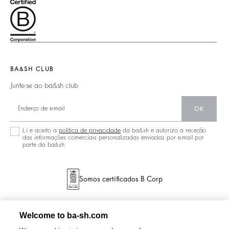
Sustentável
Legal Notice
Barbara & Sharon
Casacos & Sobretudos
Acessórios
Acessibilidade
125 Et Après
Malas Teddy
Malas
Nova Coleção
Boots
Sapatos
Localizador De Lojas
Joias
BA&SH CLUB
Junte-se ao ba&sh club
OK
Li e aceito a
política de privacidade
da ba&sh e autorizo a receção
das informações comerciais personalizadas enviadas por e-mail por
parte da ba&sh.
Somos certificados B Corp
Welcome to ba-sh.com