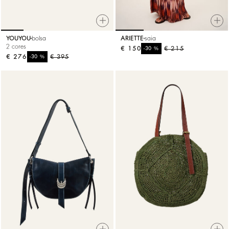
YOUYOU
bolsa
ARIETTE
saia
2 cores
€ 150
%
€ 215
-30
€ 276
%
€ 395
-30