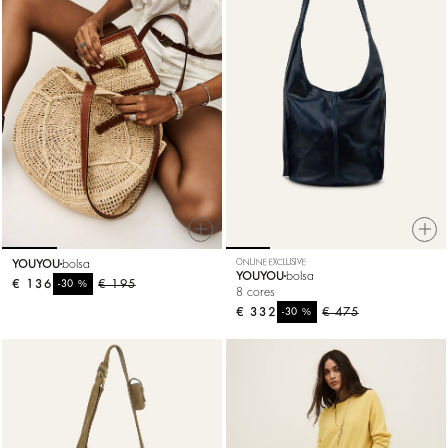
YOUYOU
bolsa
ONLINE EXCLUSIVE
YOUYOU
bolsa
€ 136
%
€ 195
-30
8 cores
€ 332
%
€ 475
-30