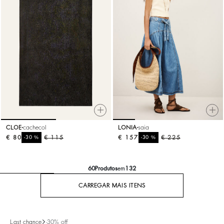
CLOE
cachecol
LONIA
saia
€ 80
%
€ 115
€ 157
%
€ 225
-30
-30
60
Produtos
em
132
CARREGAR MAIS ITENS
Last chance
-30% off