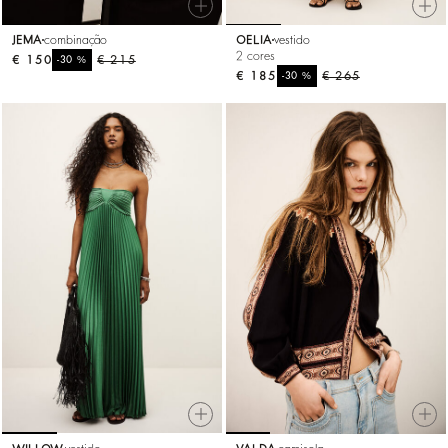
JEMA
combinação
OELIA
vestido
2 cores
€ 150
%
€ 215
-30
€ 185
%
€ 265
-30