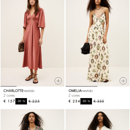
CHARLOTTE
vestido
OMELIA
vestido
2 cores
2 cores
€ 157
%
€ 225
€ 234
%
€ 335
-30
-30