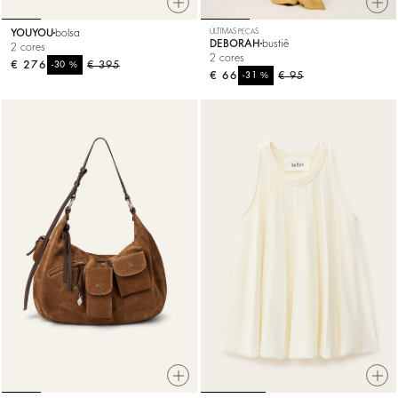
YOUYOU
bolsa
ÚLTIMAS PEÇAS
DEBORAH
bustiê
2 cores
2 cores
€ 276
%
€ 395
-30
€ 66
%
€ 95
-31