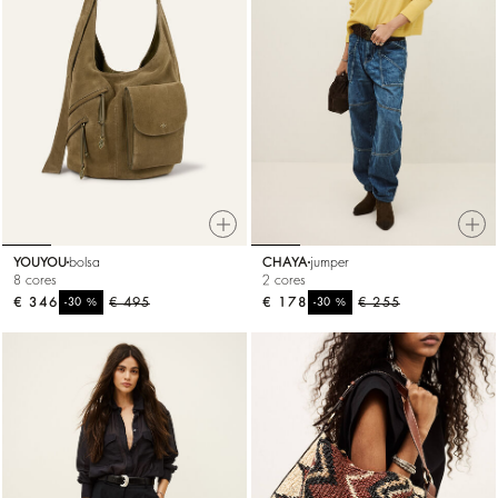
YOUYOU
bolsa
CHAYA
jumper
8 cores
2 cores
€ 346
%
€ 495
€ 178
%
€ 255
-30
-30