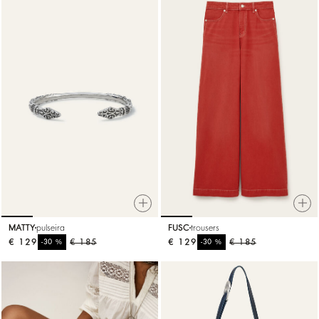
MATTY
pulseira
FUSC
trousers
€ 129
%
€ 185
€ 129
%
€ 185
-30
-30