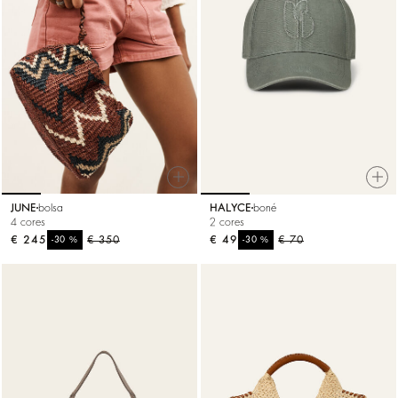
JUNE
bolsa
HALYCE
boné
4 cores
2 cores
€ 245
%
€ 350
€ 49
%
€ 70
-30
-30