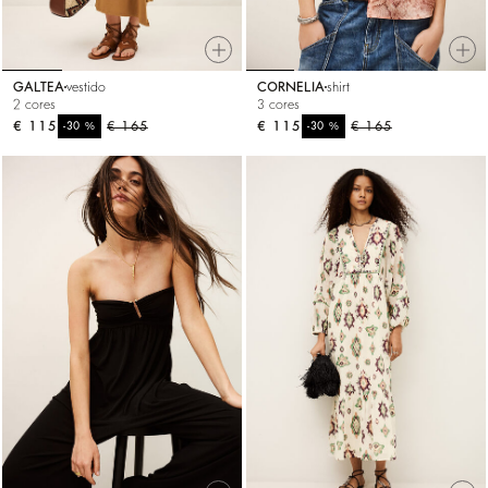
GALTEA
vestido
CORNELIA
shirt
2 cores
3 cores
€ 115
%
€ 165
€ 115
%
€ 165
-30
-30