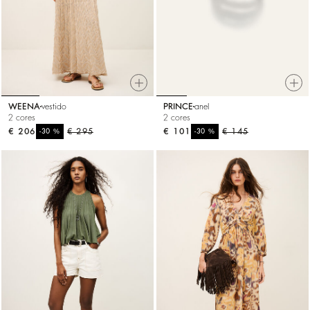
WEENA
vestido
PRINCE
anel
2 cores
2 cores
€ 206
%
€ 295
€ 101
%
€ 145
-30
-30