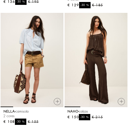
€ 136
%
€ 195
-30
€ 129
%
€ 185
-30
NELLA
camisola
NAHO
calças
2 cores
€ 150
%
€ 215
-30
€ 108
%
€ 155
-30