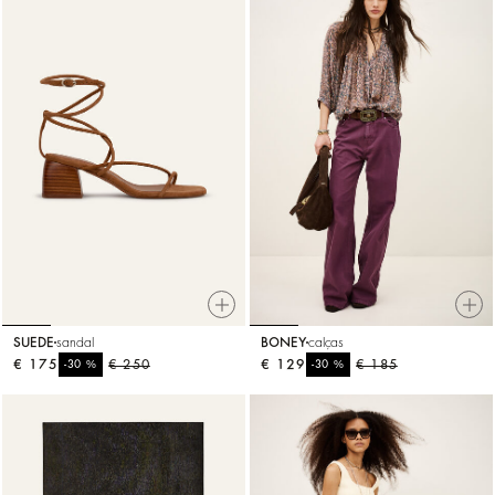
SUEDE
sandal
BONEY
calças
€ 175
%
€ 250
€ 129
%
€ 185
-30
-30