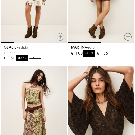
OLALIE
vestido
MARTINA
saia
2 cores
€ 108
%
€ 155
-30
€ 150
%
€ 215
-30