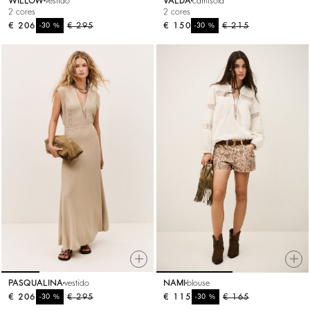
WILLOW
vestido
VALDA
camisola
2 cores
2 cores
€ 206
%
€ 295
€ 150
%
€ 215
-30
-30
PASQUALINA
vestido
NAMI
blouse
€ 206
%
€ 295
€ 115
%
€ 165
-30
-30