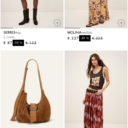
SERRES
top
MOLINA
vestido
3 cores
€ 227
%
€ 325
-30
€ 87
%
€ 125
-30