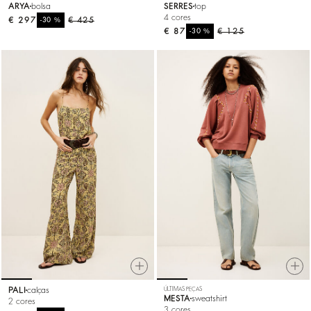
ARYA
bolsa
SERRES
top
4 cores
€ 297
%
€ 425
-30
€ 87
%
€ 125
-30
PALI
calças
ÚLTIMAS PEÇAS
MESTA
sweatshirt
2 cores
3 cores