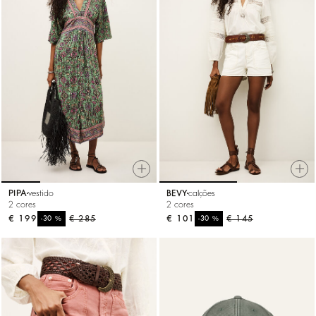
PIPA
vestido
BEVY
calções
2 cores
2 cores
€ 199
%
€ 285
€ 101
%
€ 145
-30
-30