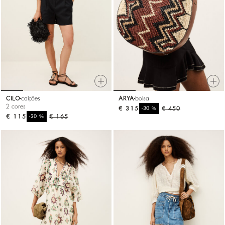
CILO
calções
ARYA
bolsa
2 cores
€ 315
%
€ 450
-30
€ 115
%
€ 165
-30