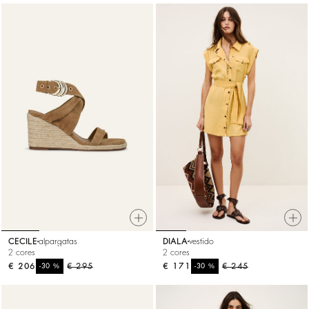
CECILE
alpargatas
DIALA
vestido
2 cores
2 cores
€ 206
%
€ 295
€ 171
%
€ 245
-30
-30