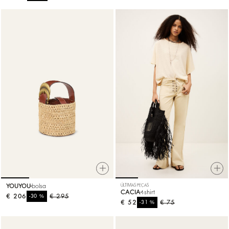
YOUYOU
bolsa
ÚLTIMAS PEÇAS
CACIA
t-shirt
€ 206
%
€ 295
-30
€ 52
%
€ 75
-31