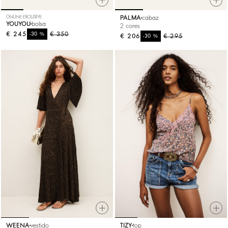
ONLINE EXCLUSIVE
PALMA
cabaz
YOUYOU
bolsa
2 cores
€ 245
%
€ 350
-30
€ 206
%
€ 295
-30
WEENA
vestido
TIZY
top