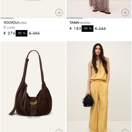
YOUYOU
bolsa
TAMA
vestido
8 cores
€ 185
%
€ 265
-30
€ 276
%
€ 395
-30