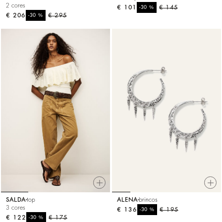
2 cores
€ 101
%
€ 145
-30
€ 206
%
€ 295
-30
SALDA
top
ALENA
brincos
3 cores
€ 136
%
€ 195
-30
€ 122
%
€ 175
-30