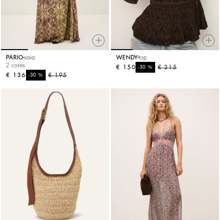
PARIO
saia
WENDY
top
2 cores
€ 150
%
€ 215
-30
€ 136
%
€ 195
-30