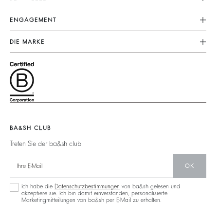
Lieferung
Kleider
ENGAGEMENT
FAQ
Jumpsuits
Unser Engagement
Kundenservice
DIE MARKE
Tops & Hemden
Fussabdruck
Grössentabelle
Schließe Dich Dem Abenteuer An
Jacken & Mäntel
Materialen
Nutzungsbedingungen
Barbara & Sharon
Pullover & Strickjacken
Partner
Zugänglichkeit
125 Et Après
Rückenfrei
Zirkularität
Neue Kollektion
Jeans
Gemeinschaft
Filialfinder
Maxikleid
Nachhaltige Sammlung
BA&SH CLUB
Treten Sie der ba&sh club
OK
Ich habe die
Datenschutzbestimmungen
von ba&sh gelesen und
akzeptiere sie. Ich bin damit einverstanden, personalisierte
Marketingmitteilungen von ba&sh per E-Mail zu erhalten.