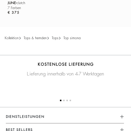
JUNE
clutch
7 Farben
€ 375
kollektion
tops & hemden
tops
top simona
KOSTENLOSE LIEFERUNG
Lieferung innerhalb von 4-7 Werktagen
DIENSTLEISTUNGEN
Rücksendungen Und Erstattungen
BEST SELLERS