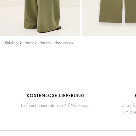
kollektion
hosen
hosen
hose narlos
KOSTENLOSE LIEFERUNG
Lieferung innerhalb von 4-7 Werktagen
Unser T
um all