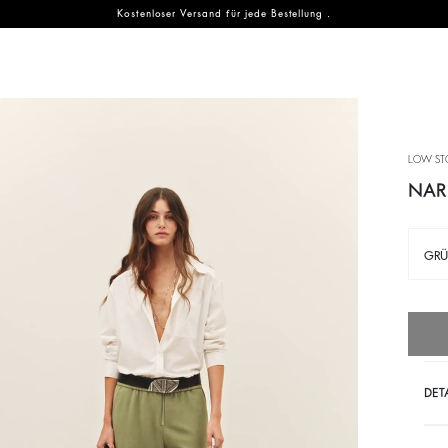
Kostenloser Versand für jede Bestellung .
EN
ENTDECKEN
NACHHALTIGKEIT
der ba&sh-Familie
 Family
Neue Saison
Unser Verpflichtungen
NEW
LOW ST
accessoires
Festivalauswahl
Planet
NEW
NAR
che Fringe Swing
Muttertag
Materialien
GR
che Youyou
Partywear Kollektion
Partnerseite
Wellness collection
Kreislaufwirtschaft
Gemeinschaft
HANDTASCHEN
NEUE SAISON
WA
DET
Entdecken
Entdecken