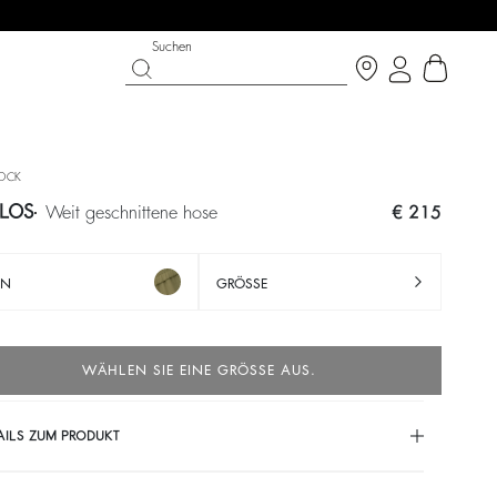
Suchen
OCK
LOS
weit geschnittene hose
€ 215
ÜN
GRÖSSE
WÄHLEN SIE EINE GRÖSSE AUS.
LK ON THE BRIGHT SIDE
SCHUHE
PARTYWEAR-KOLLEKTION
AILS ZUM PRODUKT
Entdecken
Entdecken