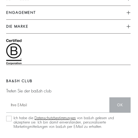
Lieferung
Kleider
ENGAGEMENT
FAQ
Jumpsuits
Unser Engagement
Kundenservice
DIE MARKE
Tops & Hemden
Fussabdruck
Grössentabelle
Schließe Dich Dem Abenteuer An
Jacken & Mäntel
Materialen
Nutzungsbedingungen
Barbara & Sharon
Pullover & Strickjacken
Partner
Zugänglichkeit
125 Et Après
Rückenfrei
Zirkularität
Neue Kollektion
Jeans
Gemeinschaft
Filialfinder
Maxikleid
Nachhaltige Sammlung
BA&SH CLUB
Treten Sie der ba&sh club
OK
Ich habe die
Datenschutzbestimmungen
von ba&sh gelesen und
akzeptiere sie. Ich bin damit einverstanden, personalisierte
Marketingmitteilungen von ba&sh per E-Mail zu erhalten.