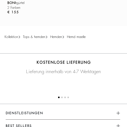
BONI
gürtel
2 Farben
€ 155
kollektion
tops & hemden
hemden
hemd maelle
KOSTENLOSE LIEFERUNG
Lieferung innerhalb von 4-7 Werktagen
DIENSTLEISTUNGEN
Rücksendungen Und Erstattungen
BEST SELLERS