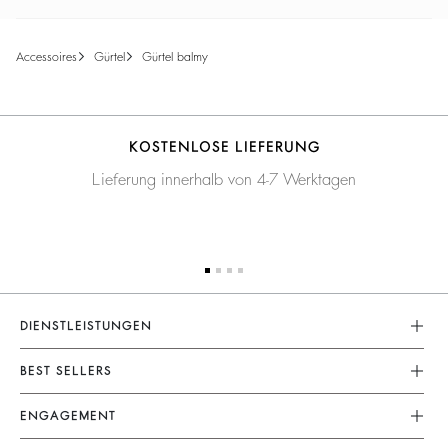
accessoires
gürtel
gürtel balmy
KOSTENLOSE LIEFERUNG
Lieferung innerhalb von 4-7 Werktagen
DIENSTLEISTUNGEN
Rücksendungen Und Erstattungen
BEST SELLERS
Lieferung
Kleider
ENGAGEMENT
FAQ
Jumpsuits