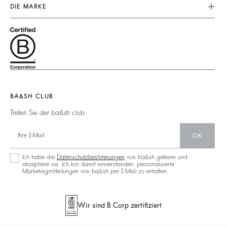
Unser Engagement
Kundenservice
DIE MARKE
Tops & Hemden
Fussabdruck
Grössentabelle
Schließe Dich Dem Abenteuer An
Jacken & Mäntel
Materialen
Nutzungsbedingungen
Barbara & Sharon
Pullover & Strickjacken
Partner
Zugänglichkeit
125 Et Après
Rückenfrei
Zirkularität
Neue Kollektion
Jeans
Gemeinschaft
Filialfinder
Maxikleid
Nachhaltige Sammlung
BA&SH CLUB
Treten Sie der ba&sh club
OK
Ich habe die
Datenschutzbestimmungen
von ba&sh gelesen und
akzeptiere sie. Ich bin damit einverstanden, personalisierte
Marketingmitteilungen von ba&sh per E-Mail zu erhalten.
Wir sind B Corp zertifiziert