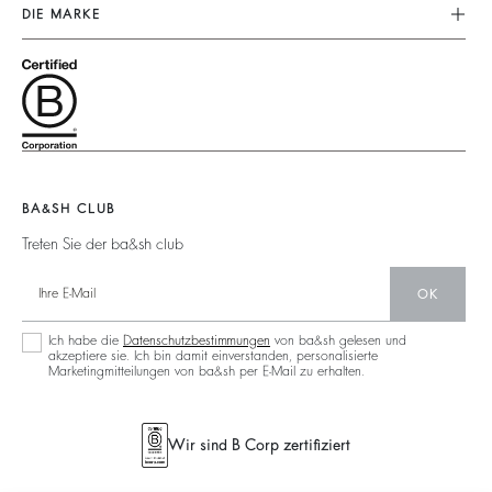
Unser Engagement
Kundenservice
DIE MARKE
Tops & Hemden
Fussabdruck
Grössentabelle
Schließe Dich Dem Abenteuer An
Jacken & Mäntel
Materialen
Nutzungsbedingungen
Barbara & Sharon
Pullover & Strickjacken
Partner
Zugänglichkeit
125 Et Après
Rückenfrei
Zirkularität
Neue Kollektion
Jeans
Gemeinschaft
Filialfinder
Maxikleid
Nachhaltige Sammlung
BA&SH CLUB
Treten Sie der ba&sh club
OK
Ich habe die
Datenschutzbestimmungen
von ba&sh gelesen und
akzeptiere sie. Ich bin damit einverstanden, personalisierte
Marketingmitteilungen von ba&sh per E-Mail zu erhalten.
Wir sind B Corp zertifiziert