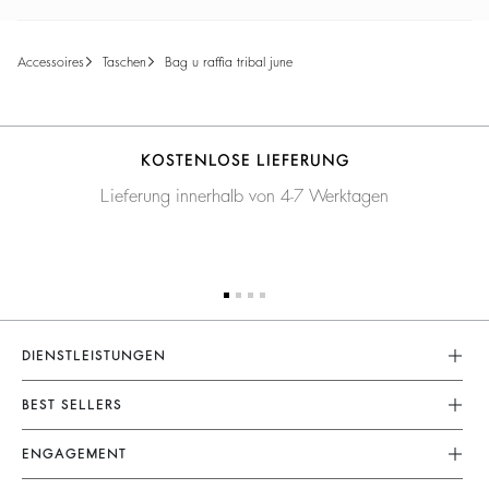
accessoires
taschen
bag u raffia tribal june
KOSTENLOSE LIEFERUNG
Lieferung innerhalb von 4-7 Werktagen
DIENSTLEISTUNGEN
Rücksendungen Und Erstattungen
BEST SELLERS
Lieferung
Kleider
ENGAGEMENT
FAQ
Jumpsuits