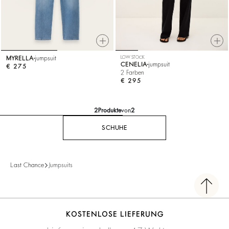
MYRELLA
jumpsuit
LOW STOCK
CENELIA
jumpsuit
€ 275
2 Farben
€ 295
2
Produkte
von
2
SCHUHE
Last Chance
Jumpsuits
KOSTENLOSE LIEFERUNG