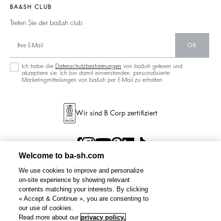
Maxikleid
Nachhaltige Sammlung
BA&SH CLUB
Treten Sie der ba&sh club
OK
Ich habe die
Datenschutzbestimmungen
von ba&sh gelesen und
akzeptiere sie. Ich bin damit einverstanden, personalisierte
Marketingmitteilungen von ba&sh per E-Mail zu erhalten.
Wir sind B Corp zertifiziert
Welcome to ba-sh.com
We use cookies to improve and personalize
on-site experience by showing relevant
contents matching your interests. By clicking
« Accept & Continue », you are consenting to
our use of cookies.
Read more about our
privacy policy.