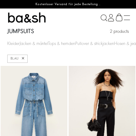
Kostenloser Versand für jede Bestellung .
ba&sh
JUMPSUITS
2 products
Kleider
Jacken & mäntel
Tops & hemden
Pullover & strickjacken
Hosen & jea
Schließen
BLAU