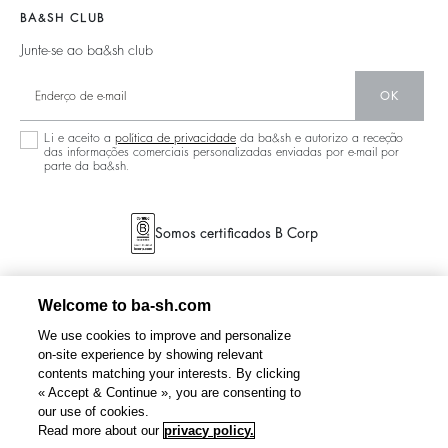
Localizador De Lojas
Joias
BA&SH CLUB
Junte-se ao ba&sh club
OK
Li e aceito a
política de privacidade
da ba&sh e autorizo a receção
das informações comerciais personalizadas enviadas por e-mail por
parte da ba&sh.
Somos certificados B Corp
Welcome to ba-sh.com
We use cookies to improve and personalize
on-site experience by showing relevant
contents matching your interests. By clicking
« Accept & Continue », you are consenting to
our use of cookies.
PIMBUS
capuz
€ 155
Read more about our
privacy policy.