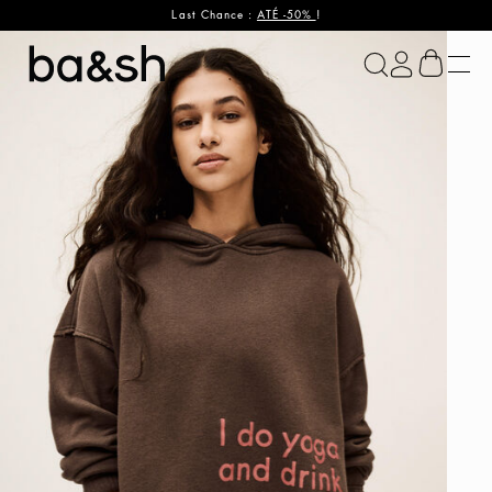
Last Chance :
ATÉ -50%
!
ba&sh