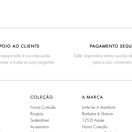
POIO AO CLIENTE
PAGAMENTO SEG
 equipa está à sua disposição
Estão disponíveis várias opções
nder a todas as suas perguntas
para a sua conveniênc
COLEÇÃO
A MARCA
Nova Coleção
Junte-Se À Aventura
Roupas
Barbara & Sharon
Sustentável
125 Et Après
Acessórios
Nova Coleção