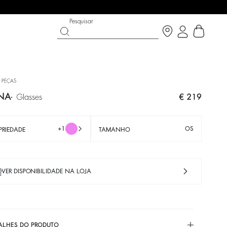
Pesquisar
 PEÇAS
NA
glasses
€ 219
+1
OS
PRIEDADE
TAMANHO
VER DISPONIBILIDADE NA LOJA
N THE BRIGHT SIDE
T CHANCE
SAPATOS
COLEÇÃO PARTYWEAR
cobrir
Descobrir
Descobrir
ALHES DO PRODUTO