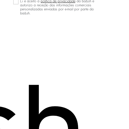
Li e aceito a
política de privacidade
da ba&sh e
autorizo a receção das informações comerciais
personalizadas enviadas por e-mail por parte da
ba&sh.