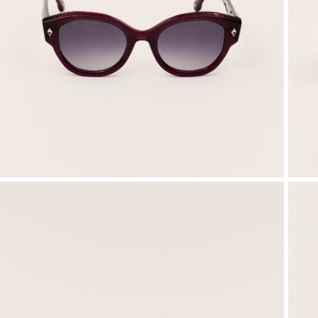
VER TUDO
Sweatshirts
Sapatos