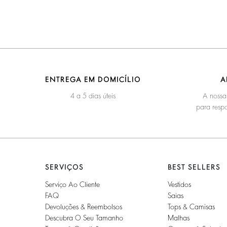
ENTREGA EM DOMICÍLIO
A
4 a 5 dias úteis
A nossa
para respo
SERVIÇOS
BEST SELLERS
Serviço Ao Cliente
Vestidos
FAQ
Saias
Devoluções & Reembolsos
Tops & Camisas
Descubra O Seu Tamanho
Malhas