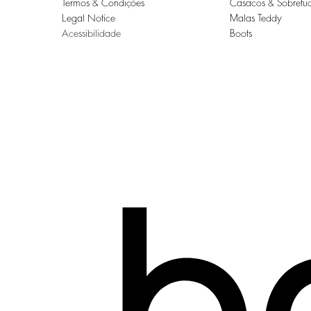
Termos & Condições
Casacos & Sobretu
Legal Notice
Malas Teddy
Acessibilidade
Boots