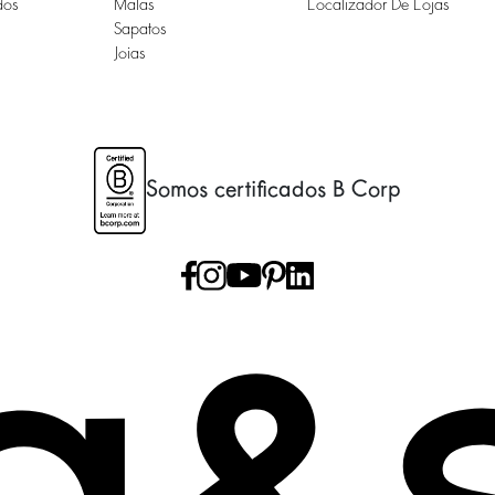
dos
Malas
Localizador De Lojas
Sapatos
Joias
Somos certificados B Corp