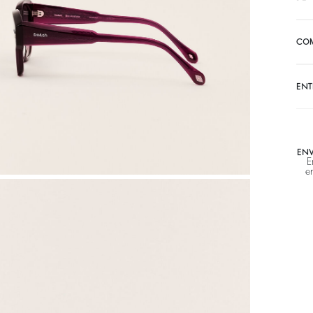
CO
ENT
ENV
E
e