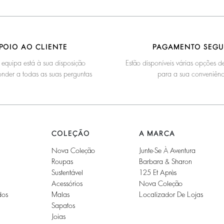
POIO AO CLIENTE
PAGAMENTO SEG
 equipa está à sua disposição
Estão disponíveis várias opções
nder a todas as suas perguntas
para a sua conveniênc
COLEÇÃO
A MARCA
Nova Coleção
Junte-Se À Aventura
Roupas
Barbara & Sharon
Sustentável
125 Et Après
Acessórios
Nova Coleção
dos
Malas
Localizador De Lojas
Sapatos
Joias