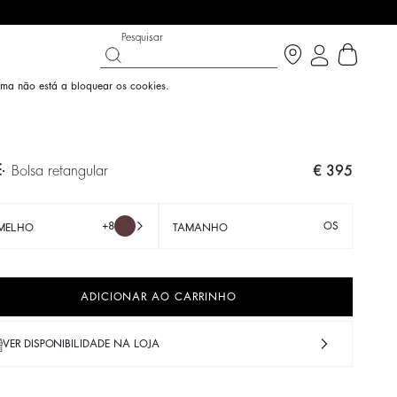
Pesquisar
ama não está a bloquear os cookies.
E
bolsa retangular
€ 395
+8
OS
MELHO
TAMANHO
ADICIONAR AO CARRINHO
N THE BRIGHT SIDE
T CHANCE
SAPATOS
COLEÇÃO PARTYWEAR
VER DISPONIBILIDADE NA LOJA
cobrir
Descobrir
Descobrir