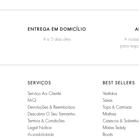
ENTREGA EM DOMICÍLIO
A
4 a 5 dias úteis
A nossa
para respo
SERVIÇOS
BEST SELLERS
Serviço Ao Cliente
Vestidos
FAQ
Saias
Devoluções & Reembolsos
Tops & Camisas
Descubra O Seu Tamanho
Malhas
Termos & Condições
Casacos & Sobretu
Legal Notice
Malas Teddy
Acessibilidade
Boots