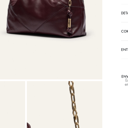
DET
CO
ENT
ENV
E
e