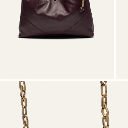
VER TUDO
Sweatshirts
Sapatos