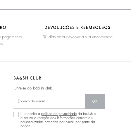
URO
DEVOLUÇÕES E REEMBOLSOS
 de pagamento
30 dias para devolver a sua encomenda
ia
BA&SH CLUB
Junte-se ao ba&sh club
OK
Li e aceito a
política de privacidade
da ba&sh e
autorizo a receção das informações comerciais
personalizadas enviadas por e-mail por parte da
ba&sh.