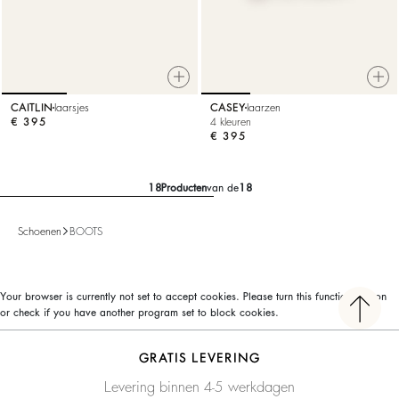
CAITLIN
laarsjes
CASEY
laarzen
€ 395
4 kleuren
€ 395
18
Producten
van de
18
Schoenen
BOOTS
Your browser is currently not set to accept cookies. Please turn this functionality on
or check if you have another program set to block cookies.
GRATIS LEVERING
Levering binnen 4-5 werkdagen