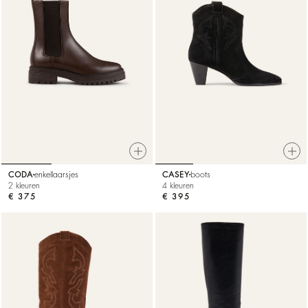
CODA
enkellaarsjes
CASEY
boots
2 kleuren
4 kleuren
€ 375
€ 395