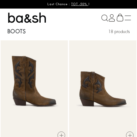
Last Chance :
TOT -50%
!
ba&sh
BOOTS
18 products