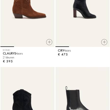
ICONIC
CIRY
laars
CLAURYS
laars
€ 475
2 kleuren
€ 395