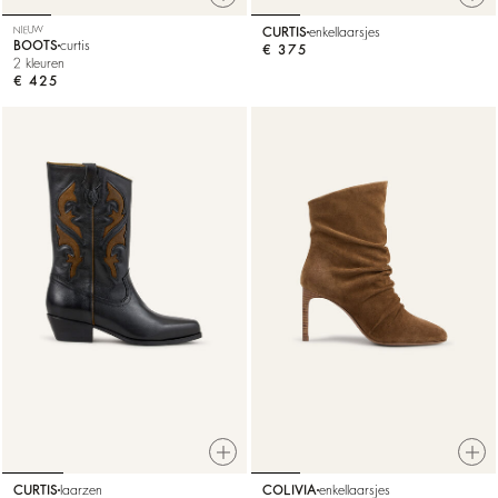
NIEUW
CURTIS
enkellaarsjes
BOOTS
curtis
€ 375
2 kleuren
€ 425
CURTIS
laarzen
COLIVIA
enkellaarsjes