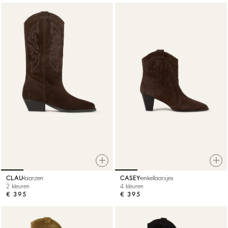
CLAU
laarzen
CASEY
enkellaarsjes
2 kleuren
4 kleuren
€ 395
€ 395