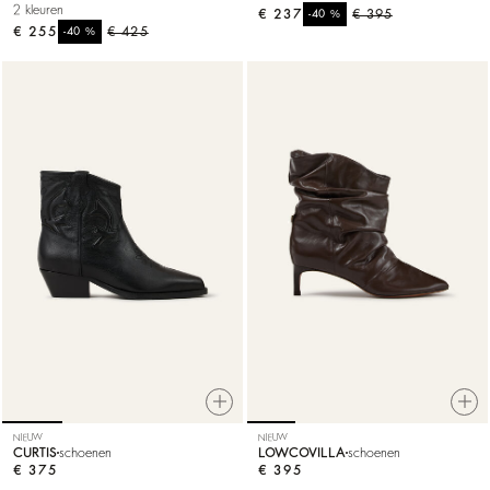
2 kleuren
€ 237
%
€ 395
-40
€ 255
%
€ 425
-40
NIEUW
NIEUW
CURTIS
schoenen
LOWCOVILLA
schoenen
€ 375
€ 395