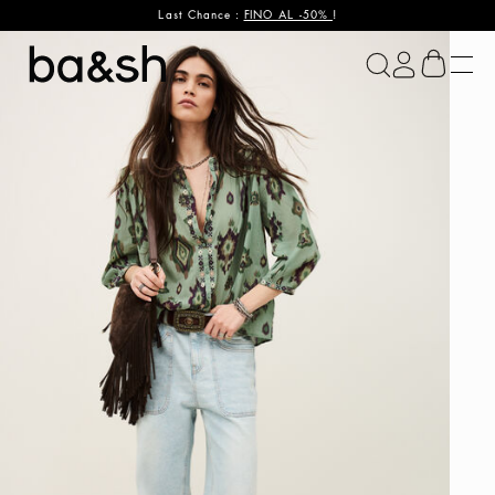
Last Chance :
FINO AL -50%
!
ba&sh