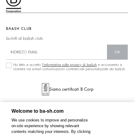
Partner
Nuova Collezione
Borse Teddy
Circolarità
Trova Il Negozio
Boots
Comunità
Collezione Sostenibile
BA&SH CLUB
Iscriviti al ba&sh club
OK
Ho letto e accetto
l'informativa sulla privacy di ba&sh
e acconsento a
ricevere via e-mail comunicazioni commerciali personalizzate da ba&sh.
Siamo certificati B Corp
Welcome to ba-sh.com
We use cookies to improve and personalize
on-site experience by showing relevant
contents matching your interests. By clicking