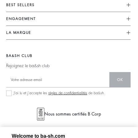
Service Client
BEST SELLERS
FAQ
Robes
ENGAGEMENT
Retours & Remboursements
Combinaisons
Nos Engagements
CGV
LA MARQUE
Tops & Chemises
Collection Responsable
Mentions Légales
Nous Rejoindre
Vestes & Manteaux
Partenaires
accessibilité
Barbara & Sharon
Pulls & Cardigans
BA&SH CLUB
125 Et Après
Dos Nus
Rejoignez le ba&sh club
Nouvelle Collection
Denim
OK
Nos Boutiques
Robes Longues
J’ai lu et j’accepte les
règles de confidentialités
de ba&sh.
Nous sommes certifiés B Corp
Welcome to ba-sh.com