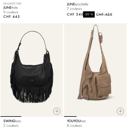
EXCLUSIVITE WEB
JUNE
pochette
JUNE
tote
7 couleurs
9 couleurs
CHF 340
%
CHF 425
-20
CHF 445
SWING
sac
YOUYOU
sac
2 couleurs
8 couleurs