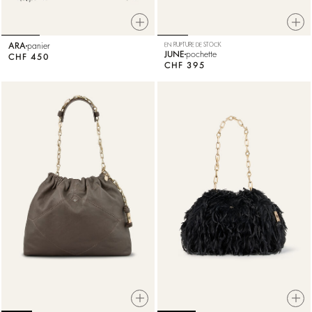
ARA
panier
EN RUPTURE DE STOCK
JUNE
pochette
CHF 450
CHF 395