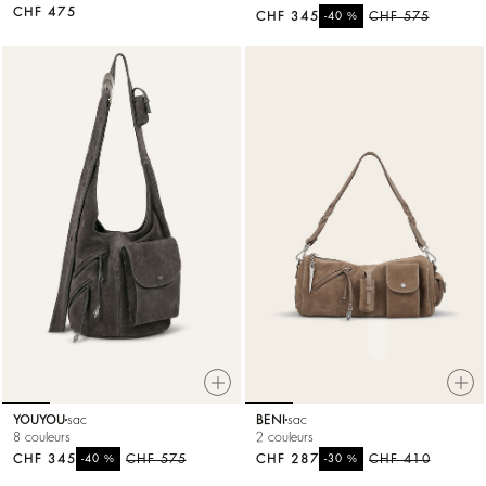
CHF 475
CHF 345
%
CHF 575
-40
YOUYOU
sac
BENI
sac
8 couleurs
2 couleurs
CHF 345
%
CHF 575
CHF 287
%
CHF 410
-40
-30