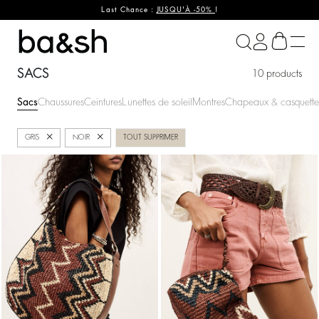
Last Chance :
JUSQU'À -50%
!
ba&sh
SACS
10 products
Sacs
Chaussures
Ceintures
Lunettes de soleil
Montres
Chapeaux & casquette
Fermer
Fermer
GRIS
NOIR
TOUT SUPPRIMER