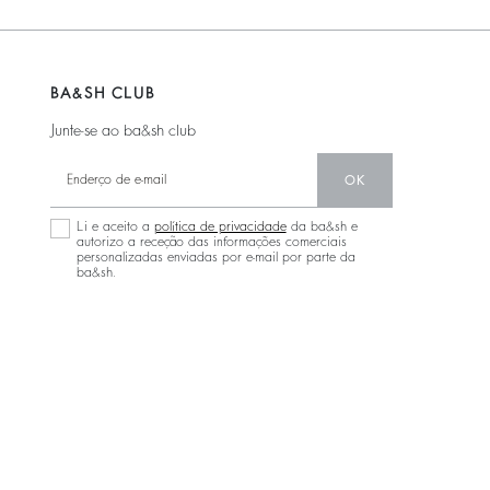
BA&SH CLUB
Junte-se ao ba&sh club
OK
Li e aceito a
política de privacidade
da ba&sh e
autorizo a receção das informações comerciais
personalizadas enviadas por e-mail por parte da
ba&sh.