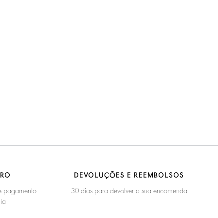
URO
DEVOLUÇÕES E REEMBOLSOS
 de pagamento
30 dias para devolver a sua encomenda
ia