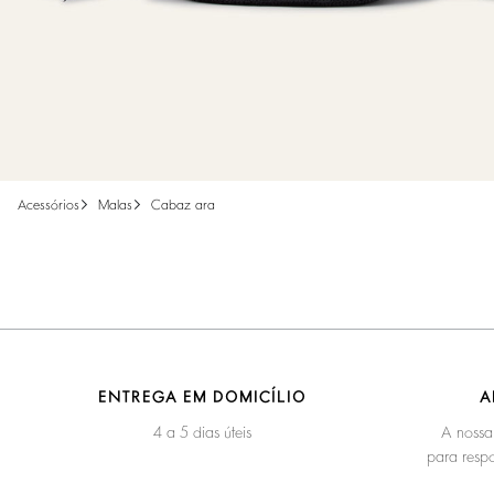
acessórios
malas
cabaz ara
ENTREGA EM DOMICÍLIO
A
4 a 5 dias úteis
A nossa
para respo