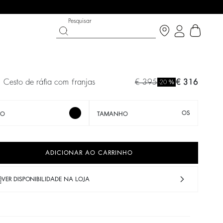
Pesquisar
cesto de ráfia com franjas
€ 395
€ 316
%
-20
OS
TO
TAMANHO
ADICIONAR AO CARRINHO
VER DISPONIBILIDADE NA LOJA
N THE BRIGHT SIDE
T CHANCE
SAPATOS
COLEÇÃO PARTYWEAR
cobrir
Descobrir
Descobrir