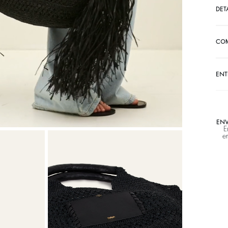
DET
CO
ENT
ENV
E
e