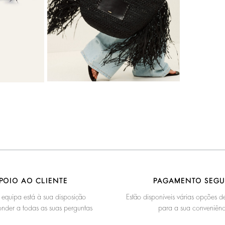
POIO AO CLIENTE
PAGAMENTO SEG
 equipa está à sua disposição
Estão disponíveis várias opções
nder a todas as suas perguntas
para a sua conveniênc