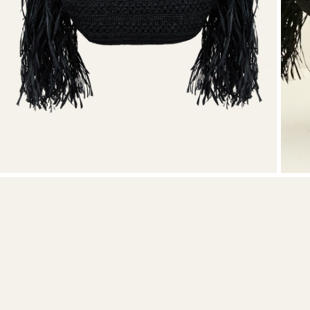
VER TUDO
Sweatshirts
Sapatos