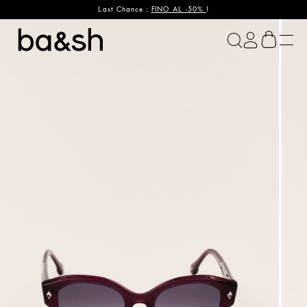
Last Chance :
FINO AL -50%
!
ba&sh