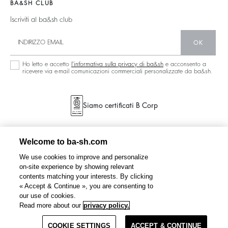
Collezione Sostenibile
BA&SH CLUB
Iscriviti al ba&sh club
OK
Ho letto e accetto
l'informativa sulla privacy di ba&sh
e acconsento a
ricevere via e-mail comunicazioni commerciali personalizzate da ba&sh.
Siamo certificati B Corp
Welcome to ba-sh.com
We use cookies to improve and personalize
on-site experience by showing relevant
contents matching your interests. By clicking
« Accept & Continue », you are consenting to
our use of cookies.
LORNA
glasses
€ 219
Read more about our
privacy policy.
COOKIE SETTINGS
AGGIUNGI AL CARRELLO
ACCEPT & CONTINUE