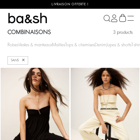
LIVRAISON OFFERTE !
ba&sh
COMBINAISONS
3 products
Robes
Vestes & manteaux
Mailles
Tops & chemises
Denim
Jupes & shorts
T-shir
Fermer
SANS