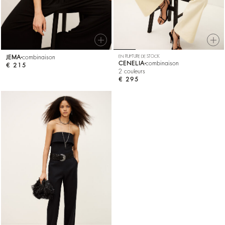
JEMA
combinaison
EN RUPTURE DE STOCK
CENELIA
combinaison
€ 215
2 couleurs
€ 295