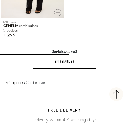
LAST PIECES
CENELIA
combinaison
2 couleurs
€ 295
3
articles
vus sur
3
ENSEMBLES
Prêt-à-porter
Combinaisons
FREE DELIVERY
Delivery within 4-7 working days