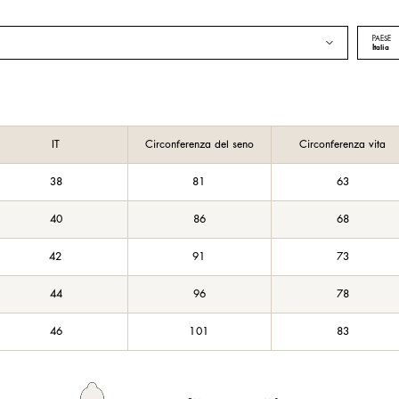
PAESE
Italia
IT
Circonferenza del seno
Circonferenza vita
38
81
63
40
86
68
42
91
73
44
96
78
46
101
83