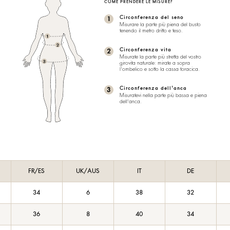
COME PRENDERE LE MISURE?
Circonferenza del seno
Misurare la parte più piena del busto
tenendo il metro dritto e teso.
Circonferenza vita
Misurate la parte più stretta del vostro
girovita naturale: mirate a sopra
l'ombelico e sotto la cassa toracica.
Circonferenza dell'anca
Misuratevi nella parte più bassa e piena
dell'anca.
FR/ES
UK/AUS
IT
DE
34
6
38
32
36
8
40
34