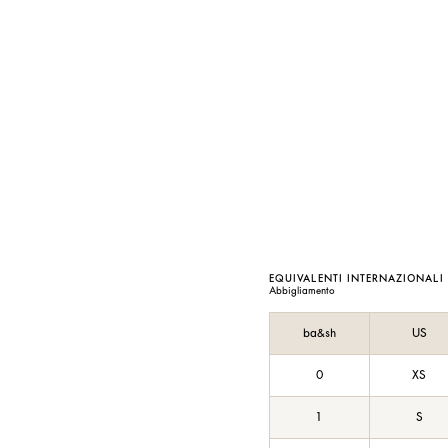
EQUIVALENTI INTERNAZIONALI
Abbigliamento
ba&sh
US
0
XS
1
S