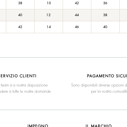
38
10
42
36
40
12
44
38
42
14
46
40
SERVIZIO CLIENTI
PAGAMENTO SICU
o team è a vostra disposizione
Sono disponibili diverse opzioni
ndere a tutte le vostre domande
per la vostra comodit
IMPEGNO
IL MARCHIO