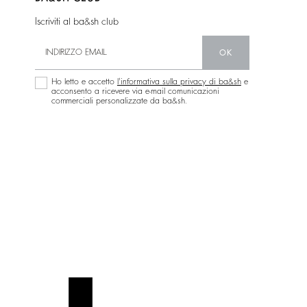
Iscriviti al ba&sh club
OK
Ho letto e accetto
l'informativa sulla privacy di ba&sh
e
acconsento a ricevere via e-mail comunicazioni
commerciali personalizzate da ba&sh.