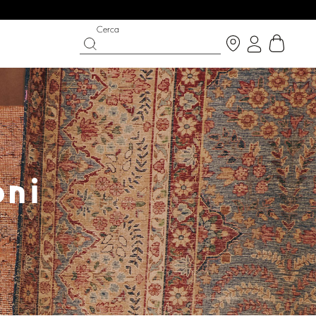
Cerca
oni
 THE BRIGHT SIDE
T CHANCE
SCARPE
COLLEZIONE PARTYWEAR
uista ora
Scoprire
Scoprire