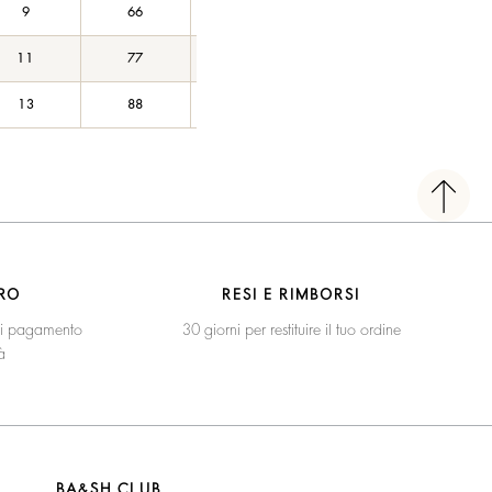
9
66
165/88A
11
77
170/92A
13
88
175/96A
RO
RESI E RIMBORSI
 di pagamento
30 giorni per restituire il tuo ordine
à
BA&SH CLUB