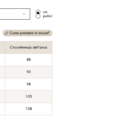
cm
pollici
Come prendere le misure?
Circonferenza dell'anca
88
93
98
103
108