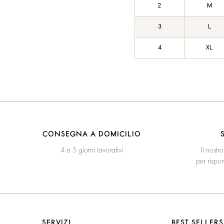
2
M
3
L
4
XL
CONSEGNA A DOMICILIO
4 a 5 giorni lavorativi
Il nostr
per rispo
SERVIZI
BEST SELLERS