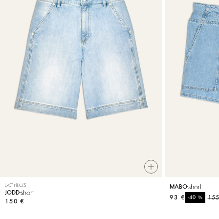
VOIR TOUT
T-shirts
Chaussures
LAST PIECES
short
MABO
short
JODD
93 €
%
155
-40
150 €