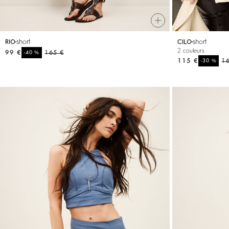
short
short
RIO
CILO
2 couleurs
99 €
%
165 €
-40
115 €
%
1
-30