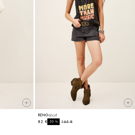
short
RENO
82 €
%
165 €
-50