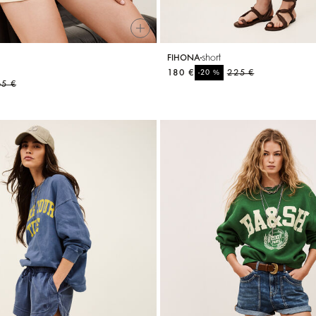
short
FIHONA
180 €
%
225 €
-20
65 €