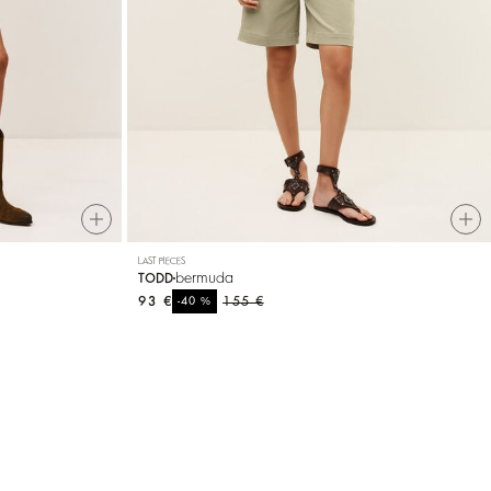
LAST PIECES
bermuda
TODD
93 €
%
155 €
-40