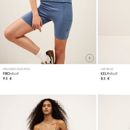
WELLNESS COLLECTION
LAST PIECES
short
short
FIRO
KELY
95 €
85 €