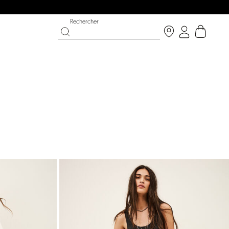
Rechercher
T CHANCE
OUCHE BÉE X BA&SH
CHAUSSURES
COLLECTION CÉRÉMONIE
p now
écouvrir
Découvrir
Découvrir