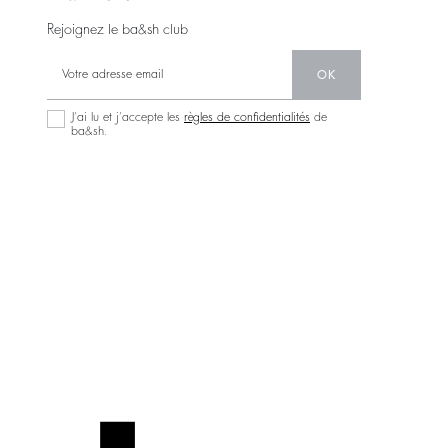
Rejoignez le ba&sh club
OK
J’ai lu et j’accepte les
règles de confidentialités
de
ba&sh.