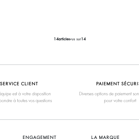
14
articles
vus sur
14
SERVICE CLIENT
PAIEMENT SÉCURI
quipe est à votre disposition
Diverses options de paiement son
pondre à toutes vos questions
pour votre confort
ENGAGEMENT
LA MARQUE