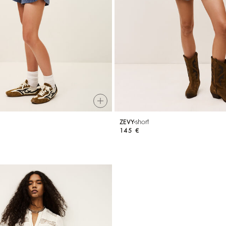
short
ZEVY
145 €