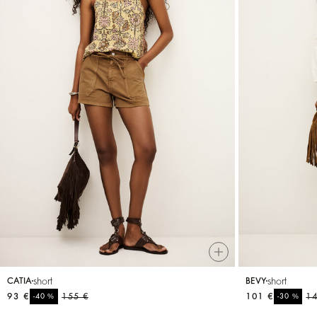
short
short
CATIA
BEVY
93 €
%
155 €
101 €
%
14
-40
-30