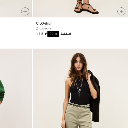
short
CILO
2 couleurs
115 €
%
165 €
-30