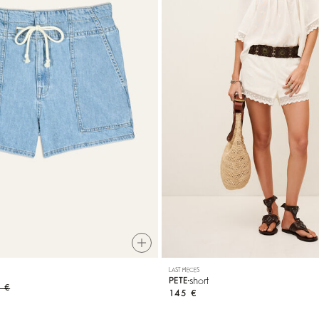
LAST PIECES
short
PETE
 €
145 €