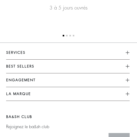
3 à 5 jours ouvrés
SERVICES
Service Client
BEST SELLERS
FAQ
Robes
ENGAGEMENT
Retouches & Réparations
Combinaisons
Retours & Remboursements
Nos Engagements
LA MARQUE
Tops & Chemises
CGV
Planète
Nous Rejoindre
Vestes & Manteaux
Mentions Légales
Matières
Barbara & Sharon
Pulls & Cardigans
BA&SH CLUB
accessibilité
Partenaires
125 Et Après
Dos Nus
Rejoignez le ba&sh club
Circularité
Nouvelle Collection
Denim