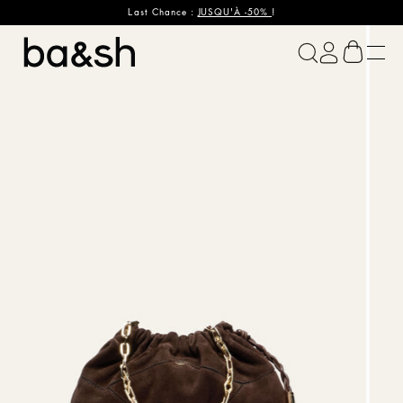
Last Chance :
JUSQU'À -50%
!
ba&sh