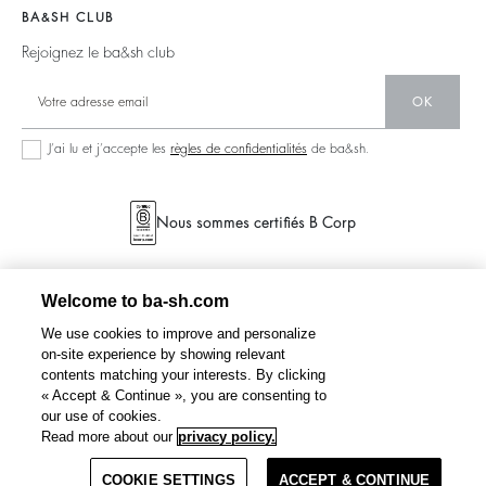
Barbara & Sharon
Pulls & Cardigans
BA&SH CLUB
accessibilité
Partenaires
125 Et Après
Dos Nus
Rejoignez le ba&sh club
Circularité
Nouvelle Collection
Denim
Communauté
OK
Nos Boutiques
Robes Longues
Collection Responsable
J’ai lu et j’accepte les
règles de confidentialités
de ba&sh.
Seconde Main
Nous sommes certifiés B Corp
Welcome to ba-sh.com
We use cookies to improve and personalize
on-site experience by showing relevant
contents matching your interests. By clicking
« Accept & Continue », you are consenting to
our use of cookies.
Read more about our
privacy policy.
COOKIE SETTINGS
ACCEPT & CONTINUE