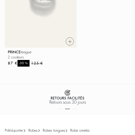
PRINCE
bague
2 couleurs
87 €
%
125 €
-30
RETOURS FACILITÉS
Retours sous 30 jours
prêt-à-porter
robes
robes longues
robe omelia