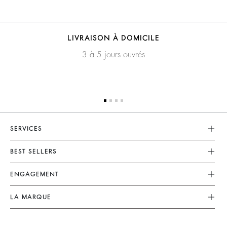
LIVRAISON À DOMICILE
3 à 5 jours ouvrés
SERVICES
Service Client
BEST SELLERS
FAQ
Robes
ENGAGEMENT
Retouches & Réparations
Combinaisons
Retours & Remboursements
Nos Engagements
LA MARQUE
Tops & Chemises
CGV
Planète
Nous Rejoindre
Vestes & Manteaux
Mentions Légales
Matières