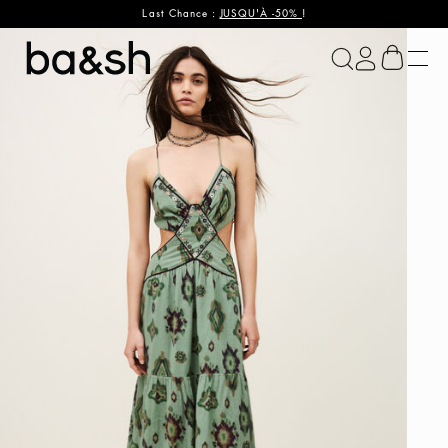
Last Chance :
JUSQU'À -50%
!
ba&sh