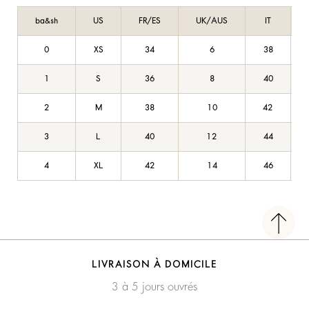
ba&sh
US
FR/ES
UK/AUS
IT
0
XS
34
6
38
1
S
36
8
40
2
M
38
10
42
3
L
40
12
44
4
XL
42
14
46
LIVRAISON À DOMICILE
3 à 5 jours ouvrés