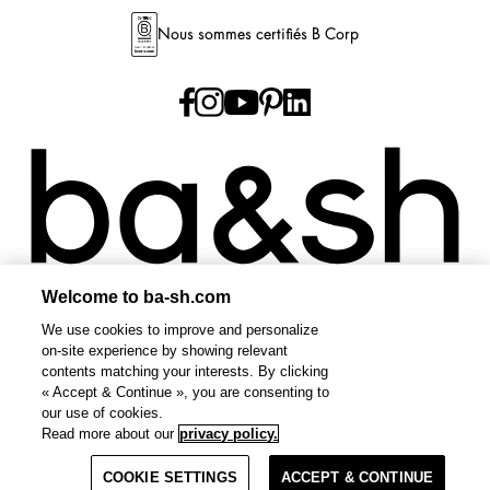
Nous sommes certifiés B Corp
Welcome to ba-sh.com
Plan du site
CGV
POLITIQUE DE CONFIDENTIALITÉ
PLAN DU SITE
FRANCE
We use cookies to improve and personalize
Les incontournables ba&sh
Les iconiques ba&sh
on-site experience by showing relevant
Open Les incontournables ba&sh
Open Les iconique
contents matching your interests. By clicking
Le denim ba&sh
Les jupes ba&sh
« Accept & Continue », you are consenting to
Open Le denim ba&sh
Open Les jupes ba&sh
our use of cookies.
Les mailles ba&sh
Les vestes et manteaux ba&sh
Read more about our
privacy policy.
Open Les mailles ba&sh
Open Les 
Les robes ba&sh
Les sacs iconiques ba&sh
Open Les robes ba&sh
Open Les sacs
COOKIE SETTINGS
ACCEPT & CONTINUE