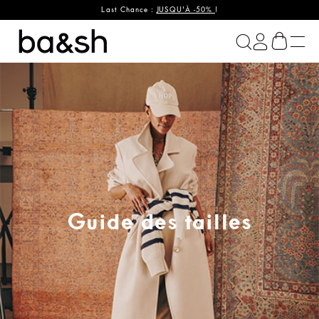
Last Chance :
JUSQU'À -50%
!
ba&sh
Guide des tailles