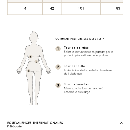
4
42
101
83
COMMENT PRENDRE SES MESURES ?
Tour de poitrine
Faites le tour du buste en passant par la
partie la plus saillante de la poitrine
Tour de taille
Faites le tour de la partie la plus étroite
de l'abdomen
Tour de hanches
Mesurez votre tour de hanche à
l'endroit le plus large
ÉQUIVALENCES INTERNATIONALES
Prêt-à-porter