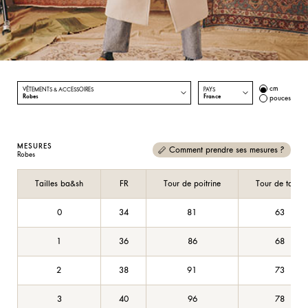
cm
VÊTEMENTS & ACCESSOIRES
PAYS
Robes
France
pouces
MESURES
Comment prendre ses mesures ?
Robes
Tailles ba&sh
FR
Tour de poitrine
Tour de taille
0
34
81
63
1
36
86
68
2
38
91
73
3
40
96
78