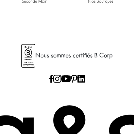
Seconde Main
Nos Boutiques
Nous sommes certifiés B Corp