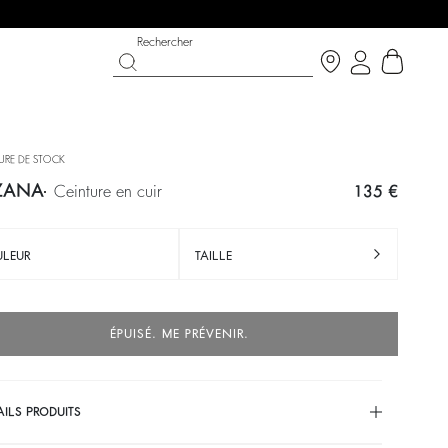
Rechercher
URE DE STOCK
ZANA
ceinture en cuir
135 €
LEUR
TAILLE
ÉPUISÉ. ME PRÉVENIR.
CHANCE
CHAUSSURES
COLLECTION CÉRÉMONIE
 now
Découvrir
Découvrir
AILS PRODUITS