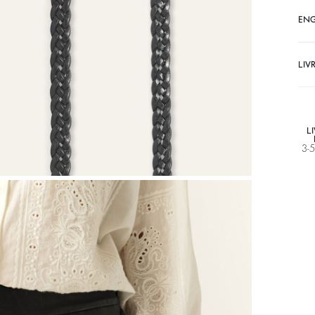
EN
LIV
L
3-5