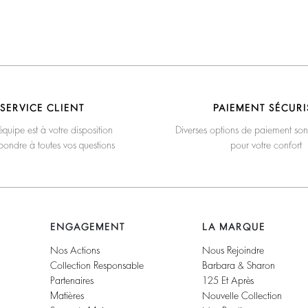
SERVICE CLIENT
PAIEMENT SÉCURI
quipe est à votre disposition
Diverses options de paiement son
pondre à toutes vos questions
pour votre confort
ENGAGEMENT
LA MARQUE
Nos Actions
Nous Rejoindre
Collection Responsable
Barbara & Sharon
Partenaires
125 Et Après
Matières
Nouvelle Collection