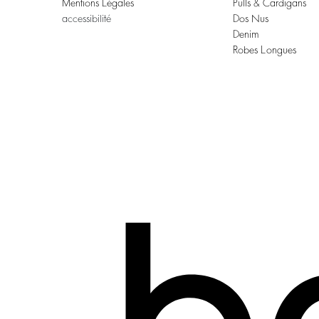
Mentions Légales
Pulls & Cardigans
accessibilité
Dos Nus
Denim
Robes Longues