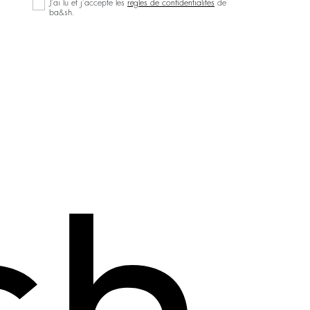
J’ai lu et j’accepte les
règles de confidentialités
de
ba&sh.