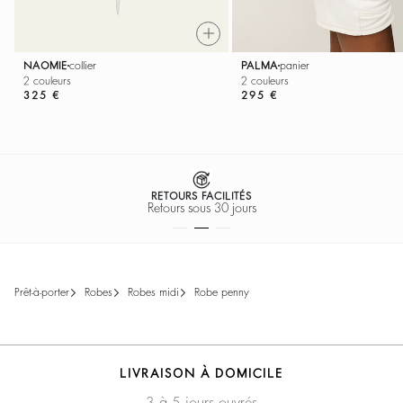
NAOMIE
collier
PALMA
panier
2 couleurs
2 couleurs
325 €
295 €
RETOURS FACILITÉS
Retours sous 30 jours
prêt-à-porter
robes
robes midi
robe penny
LIVRAISON À DOMICILE