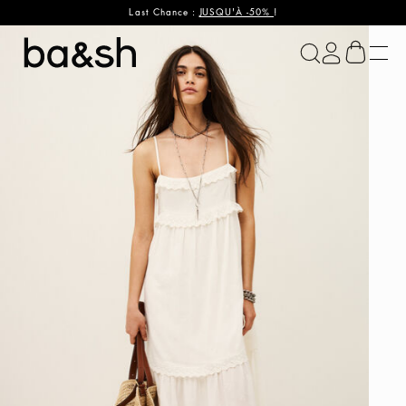
Last Chance :
JUSQU'À -50%
!
ba&sh