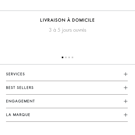
LIVRAISON À DOMICILE
3 à 5 jours ouvrés
SERVICES
Service Client
BEST SELLERS
FAQ
Robes
ENGAGEMENT
Retouches & Réparations
Combinaisons
Retours & Remboursements
Nos Engagements
LA MARQUE
Tops & Chemises
CGV
Planète
Nous Rejoindre
Vestes & Manteaux
Mentions Légales
Matières