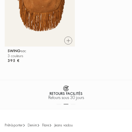
SWING
sac
3 couleurs
395 €
RETOURS FACILITÉS
Retours sous 30 jours
prêt-à-porter
denim
flare
jeans vadou