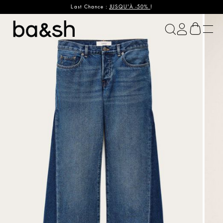
Last Chance :
JUSQU'À -50%
!
ba&sh