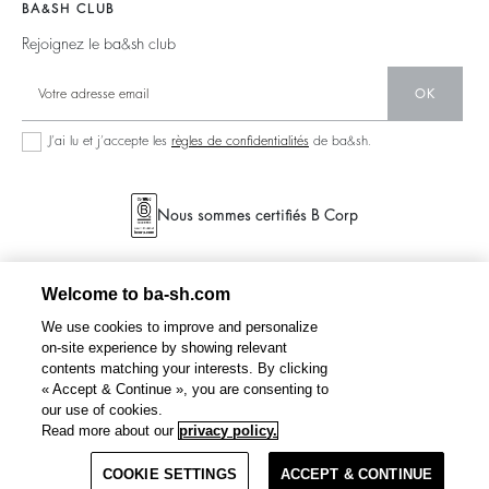
Barbara & Sharon
Pulls & Cardigans
BA&SH CLUB
accessibilité
Partenaires
125 Et Après
Dos Nus
Rejoignez le ba&sh club
Circularité
Nouvelle Collection
Denim
Communauté
OK
Nos Boutiques
Robes Longues
Collection Responsable
J’ai lu et j’accepte les
règles de confidentialités
de ba&sh.
Seconde Main
Nous sommes certifiés B Corp
Welcome to ba-sh.com
We use cookies to improve and personalize
on-site experience by showing relevant
contents matching your interests. By clicking
« Accept & Continue », you are consenting to
our use of cookies.
Read more about our
privacy policy.
COOKIE SETTINGS
ACCEPT & CONTINUE
VADOU
jeans coupe évasée flare
175 €