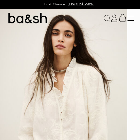
Last Chance :
JUSQU'À -50%
!
ba&sh