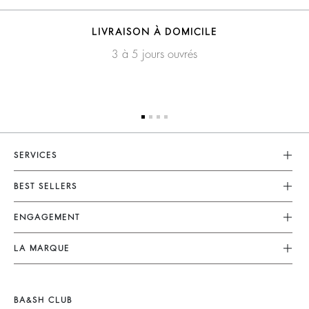
LIVRAISON À DOMICILE
3 à 5 jours ouvrés
SERVICES
Service Client
BEST SELLERS
FAQ
Robes
ENGAGEMENT
Retouches & Réparations
Combinaisons
Retours & Remboursements
Nos Engagements
LA MARQUE
Tops & Chemises
CGV
Planète
Nous Rejoindre
Vestes & Manteaux
Mentions Légales
Matières
Barbara & Sharon
Pulls & Cardigans
BA&SH CLUB
accessibilité
Partenaires