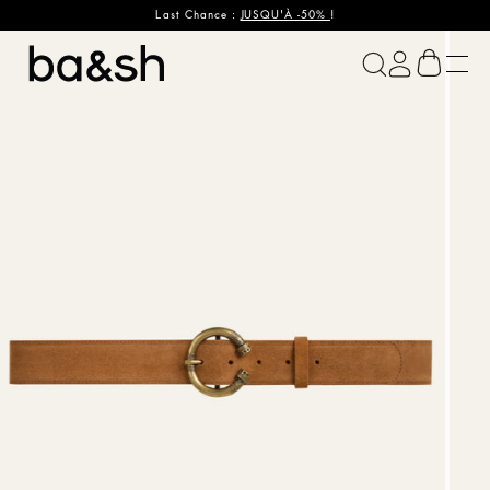
Last Chance :
JUSQU'À -50%
!
ba&sh