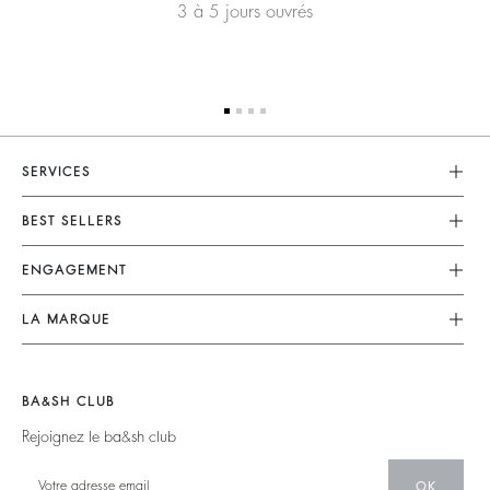
3 à 5 jours ouvrés
SERVICES
Service Client
BEST SELLERS
FAQ
Robes
ENGAGEMENT
Retouches & Réparations
Combinaisons
Retours & Remboursements
Nos Engagements
LA MARQUE
Tops & Chemises
CGV
Planète
Nous Rejoindre
Vestes & Manteaux
Mentions Légales
Matières
Barbara & Sharon
Pulls & Cardigans
BA&SH CLUB
accessibilité
Partenaires
125 Et Après
Dos Nus
Rejoignez le ba&sh club
Circularité
Nouvelle Collection
Denim
Communauté
OK